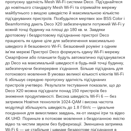
пропускну здатність Mesh Wi-Fi системи Deco. Під’єднайтеся
до новітнього стандарту Mesh Wi-Fi та отримайте мережу
майбутнього з вищою швидкістю й максимальною кількістю
під’єднуваних пристроїв. Позбудьтеся мертвих зон BSS Color і
Beamforming дають Deco X20 забезпечувати потужний Wi-Fi у
кожній точці будинку на площі до 180 кв. м. Завдяки
дротовому і бездротовому під’єднанню пристрої Deco
працюють як єдине ціле для забезпечення максимально
швидкого й безшовного Wi-Fi. Безшовний роумінг з одним
ім’ям мережі Пристрої Deco формують єдину Wi-Fi мережу.
Смартфони або планшети будуть автоматично під’єднуватися
до Deco на максимальній швидкості в будь-якій точці будинку,
забезпечуючи безперервне з’єднання. Більше під’єднань для
потокового мовлення В умовах великої кількості клієнтів Wi-Fi
6 збільшує середню пропускну здатність під’єднаних
пристроїв учетверо. Результати тестування показали, що до
Deco X20 можна під’єднати понад 150 пристроїв без
зниження продуктивності. Висока швидкість Wi-Fi 6 — без
затримок Новітня технологія 1024-QAM і висока частота
модуляції збільшують швидкість до 1.8 Гбіт/с — ідеальне
поєднання для вимогливих завдань, як-от хмарні ігри та відео
4K UHD. Пориньте в потокове мовлення з бездоганною якістю
відео та чистим звуком без буферизації. Зменшена затримка
Wi-Fi 6 — це стабільне і швидке бездротове під’єднання в