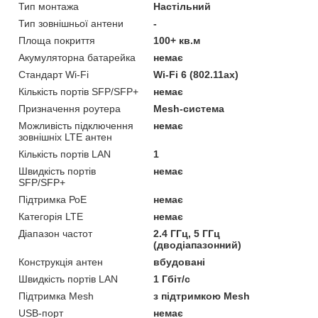
Тип монтажа
Настільний
Тип зовнішньої антени
-
Площа покриття
100+ кв.м
Акумуляторна батарейка
немає
Стандарт Wi-Fi
Wi-Fi 6 (802.11ax)
Кількість портів SFP/SFP+
немає
Призначення роутера
Mesh-система
Можливість підключення
немає
зовнішніх LTE антен
Кількість портів LAN
1
Швидкість портів
немає
SFP/SFP+
Підтримка РоЕ
немає
Категорія LTE
немає
Діапазон частот
2.4 ГГц, 5 ГГц
(дводіапазонний)
Конструкція антен
вбудовані
Швидкість портів LAN
1 Гбіт/с
Підтримка Mesh
з підтримкою Mesh
USB-порт
немає