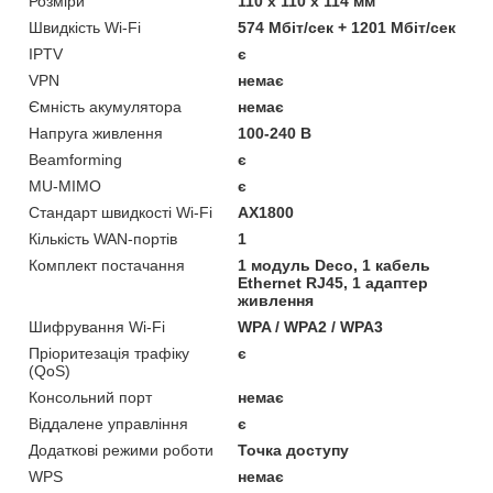
Розміри
110 х 110 х 114 мм
Швидкість Wi-Fi
574 Мбіт/сек + 1201 Мбіт/сек
IPTV
є
VPN
немає
Ємність акумулятора
немає
Напруга живлення
100-240 В
Beamforming
є
MU-MIMO
є
Стандарт швидкості Wi-Fi
AX1800
Кількість WAN-портів
1
Комплект постачання
1 модуль Deco, 1 кабель
Ethernet RJ45, 1 адаптер
живлення
Шифрування Wi-Fi
WPA / WPA2 / WPA3
Пріоритезація трафіку
є
(QoS)
Консольний порт
немає
Віддалене управління
є
Додаткові режими роботи
Точка доступу
WPS
немає