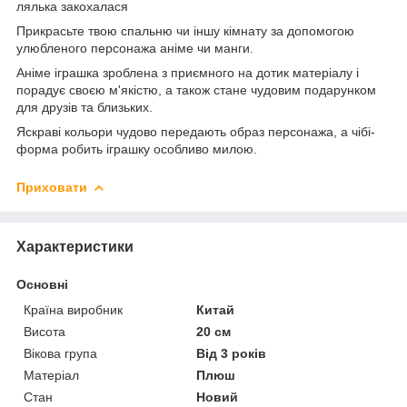
лялька закохалася
Прикрасьте твою спальню чи іншу кімнату за допомогою
улюбленого персонажа аніме чи манги.
Аніме іграшка зроблена з приємного на дотик матеріалу і
порадує своєю м'якістю, а також стане чудовим подарунком
для друзів та близьких.
Яскраві кольори чудово передають образ персонажа, а чібі-
форма робить іграшку особливо милою.
Приховати
Характеристики
Основні
Країна виробник
Китай
Висота
20 см
Вікова група
Від 3 років
Матеріал
Плюш
Стан
Новий