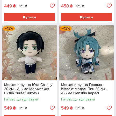
449
450
₴
₴
850 ₴
850 ₴
Купити
Купити
–42%
–42%
Мягкая игрушка Юта Оккоцу
Мягкая игрушка Геншин
20 см - Аниме Магическая
Импакт Мадам Пин 20 см -
Битва Yuuta Okkotsu
Аниме Genshin Impact
Готово до відправки
Готово до відправки
549
549
₴
₴
950 ₴
950 ₴