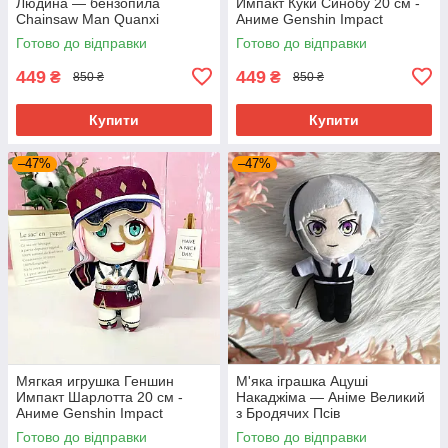
Людина — бензопила
Импакт Куки Синобу 20 см -
Chainsaw Man Quanxi
Аниме Genshin Impact
Готово до відправки
Готово до відправки
449
449
₴
₴
850 ₴
850 ₴
Купити
Купити
–47%
–47%
Мягкая игрушка Геншин
М'яка іграшка Ацуші
Импакт Шарлотта 20 см -
Накаджіма — Аніме Великий
Аниме Genshin Impact
з Бродячих Псів
Готово до відправки
Готово до відправки