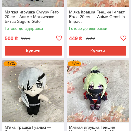
Мягкая игрушка Сугуру Гето
М'яка іграшка Геншин Імпакт
20 см - Аниме Магическая
Еола 20 см — Аніме Genshin
Битва Suguru Geto
Impact
Готово до відправки
Готово до відправки
500
449
₴
₴
950 ₴
850 ₴
Купити
Купити
–47%
–47%
М'яка іграшка Гуаньсі —
Мягкая игрушка Геншин