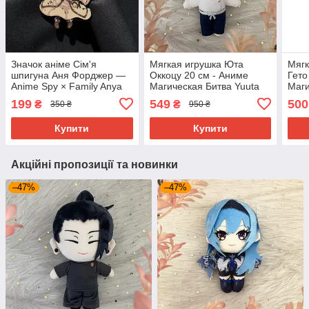
Значок аніме Сім'я
Мягкая игрушка Юта
Мягк
шпигуна Аня Форджер —
Оккоцу 20 см - Аниме
Гето
Anime Spy × Family Anya
Магическая Битва Yuuta
Маги
Forger
Okkotsu
Get
199
549
500
₴
₴
350 ₴
950 ₴
Купити
Купити
Акційні пропозиції та новинки
–47%
–47%