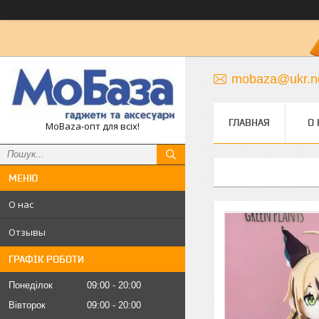
mobaza@ukr.n
ГЛАВНАЯ
О 
MoBaza-опт для всіх!
О нас
Отзывы
ГРАФІК РОБОТИ
Понеділок
09:00
20:00
Вівторок
09:00
20:00