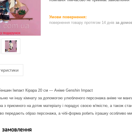
повернення товару протягом 14 днів
за домо
теристики
Геншин Імпакт Кірара 20 см — Аніме Genshin Impact
ьню чи іншу кімнату за допомогою улюбленого персонажа аніме чи манг
на з приємного на дотик матеріалу і порадує своєю м'якістю, а також ст
во передають образ персонажа, а чібі-форма робить іграшку особливо м
я замовлення