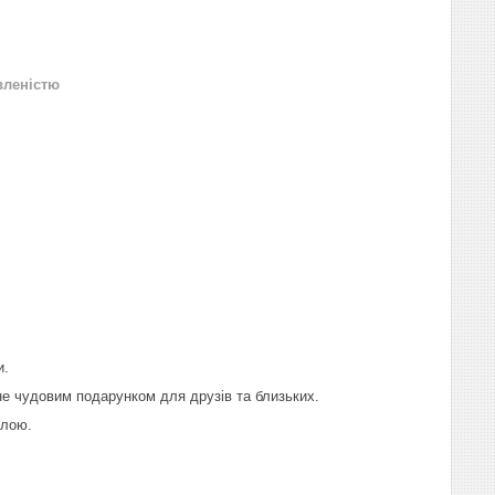
вленістю
и.
ане чудовим подарунком для друзів та близьких.
илою.