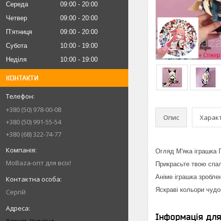
Середа
09:00
20:00
Четвер
09:00
20:00
Пʼятниця
09:00
20:00
Субота
10:00
19:00
Неділя
10:00
19:00
КОНТАКТИ
+380 (50) 978-00-08
Опис
Харак
+380 (50) 991-55-54
+380 (68) 322-74-77
Огляд М'яка іграшка 
MoBaza-опт для всіх!
Прикрасьте твою спал
Аніме іграшка зробле
Яскраві кольори чудо
Сергій
Інформація дл
Харків, Україна