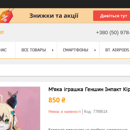
et
+380 (50) 978
НАС
ВСЕ ТОВАРЫ
СМАРТФОНЫ
BT. AIRPODS
М'яка іграшка Геншин Імпакт Кі
850 ₴
Немає в наявності
Код:
7789514
Компанія тимчасово не приймає замовлення