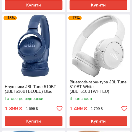
Купити
Купити
–18%
–17%
Bluetooth-гарнитура JBL Tune
Наушники JBL Tune 510BT
510BT White
(JBLT510BTBLUEU) Blue
(JBLT510BTWHTEU)
Готово до відправки
В наявності
1 399
1 499
₴
₴
1 699 ₴
1 799 ₴
Купити
Купити