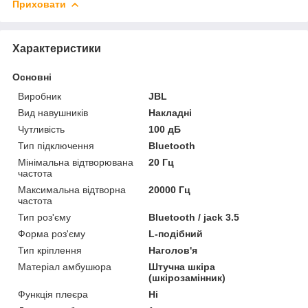
Приховати
Характеристики
Основні
Виробник
JBL
Вид навушників
Накладні
Чутливість
100 дБ
Тип підключення
Bluetooth
Мінімальна відтворювана
20 Гц
частота
Максимальна відтворна
20000 Гц
частота
Тип роз'єму
Bluetooth / jack 3.5
Форма роз'єму
L-подібний
Тип кріплення
Наголов'я
Матеріал амбушюра
Штучна шкіра
(шкірозамінник)
Функція плеєра
Ні