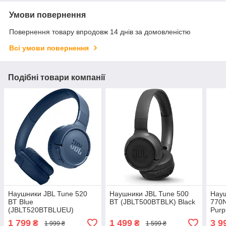
Умови повернення
Повернення товару впродовж 14 днів за домовленістю
Всі умови повернення
Подібні товари компанії
Наушники JBL Tune 520
Наушники JBL Tune 500
Науш
BT Blue
BT (JBLT500BTBLK) Black
770
(JBLT520BTBLUEU)
Purp
1 799
1 499
3 9
₴
₴
1 999 ₴
1 599 ₴