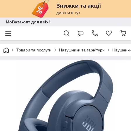
MoBaza-опт для всіх!
Товари та послуги
Навушники та гарнітури
Наушники