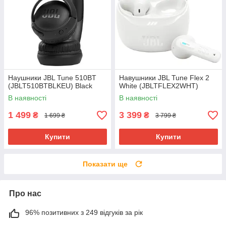
Наушники JBL Tune 510BT
Навушники JBL Tune Flex 2
(JBLT510BTBLKEU) Black
White (JBLTFLEX2WHT)
В наявності
В наявності
1 499
3 399
₴
₴
1 699 ₴
3 799 ₴
Купити
Купити
Показати ще
Про нас
96% позитивних з 249 відгуків за рік