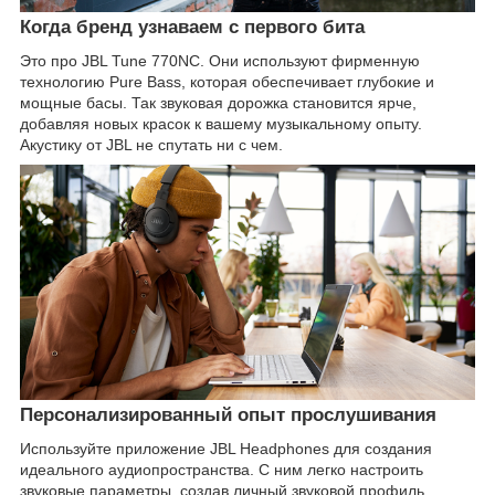
Когда бренд узнаваем с первого бита
Это про JBL Tune 770NC. Они используют фирменную
технологию Pure Bass, которая обеспечивает глубокие и
мощные басы. Так звуковая дорожка становится ярче,
добавляя новых красок к вашему музыкальному опыту.
Акустику от JBL не спутать ни с чем.
Персонализированный опыт прослушивания
Используйте приложение JBL Headphones для создания
идеального аудиопространства. С ним легко настроить
звуковые параметры, создав личный звуковой профиль,