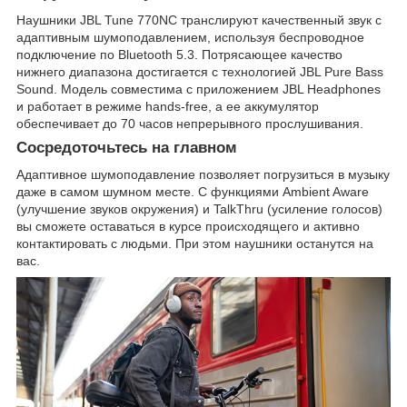
Наушники JBL Tune 770NC транслируют качественный звук с
адаптивным шумоподавлением, используя беспроводное
подключение по Bluetooth 5.3. Потрясающее качество
нижнего диапазона достигается с технологией JBL Pure Bass
Sound. Модель совместима с приложением JBL Headphones
и работает в режиме hands-free, а ее аккумулятор
обеспечивает до 70 часов непрерывного прослушивания.
Сосредоточьтесь на главном
Адаптивное шумоподавление позволяет погрузиться в музыку
даже в самом шумном месте. С функциями Ambient Aware
(улучшение звуков окружения) и TalkThru (усиление голосов)
вы сможете оставаться в курсе происходящего и активно
контактировать с людьми. При этом наушники останутся на
вас.