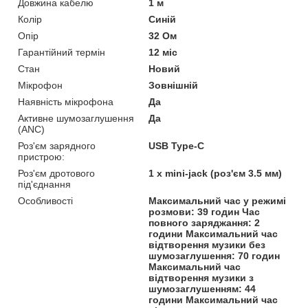
Довжина кабелю
1 м
Колір
Синій
Опір
32 Ом
Гарантійний термін
12 міс
Стан
Новий
Мікрофон
Зовнішній
Наявність мікрофона
Да
Активне шумозаглушення
Да
(ANC)
Роз'єм зарядного
USB Type-C
пристрою:
Роз'єм дротового
1 x mini-jack (роз'єм 3.5 мм)
під'єднання
Особливості
Максимальний час у режимі
розмови: 39 годин Час
повного заряджання: 2
години Максимальний час
відтворення музики без
шумозаглушення: 70 годин
Максимальний час
відтворення музики з
шумозаглушенням: 44
години Максимальний час