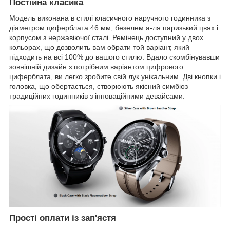
Постійна класика
Модель виконана в стилі класичного наручного годинника з
діаметром циферблата 46 мм, безелем а-ля паризький цвях і
корпусом з нержавіючої сталі. Ремінець доступний у двох
кольорах, що дозволить вам обрати той варіант, який
підходить на всі 100% до вашого стилю. Вдало скомбінувавши
зовнішній дизайн з потрібним варіантом цифрового
циферблата, ви легко зробите свій лук унікальним. Дві кнопки і
головка, що обертається, створюють якісний симбіоз
традиційних годинників з інноваційними девайсами.
Прості оплати із зап'ястя