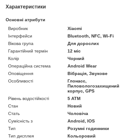
Характеристики
Основні атрибути
Виробник
Xiaomi
Інтерфейси
Bluetooth, NFC, Wi-Fi
Вікова група
Для дорослих
Гарантійний термін
12 міс
Колір
Чорний
Операційна система
Android Wear
Оповіщення
Вібрація, Звукове
Особливості
Глонасс,
Пиловологозахищений
корпус, GPS
Рівень водостійкості
5 АТМ
Стан
Новий
Стать
Чоловіча
Сумісність з
Android, IOS
Тип
Розумні годинники
Тип дисплея
Кольоровий