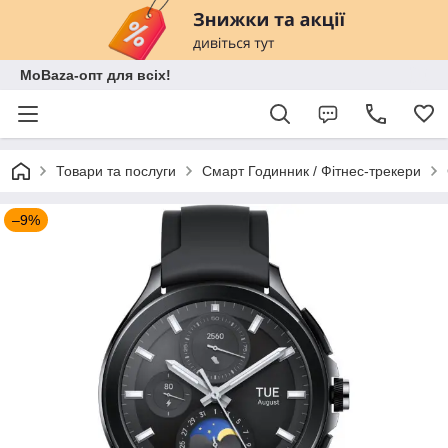
MoBaza-опт для всіх!
Товари та послуги
Смарт Годинник / Фітнес-трекери
–9%