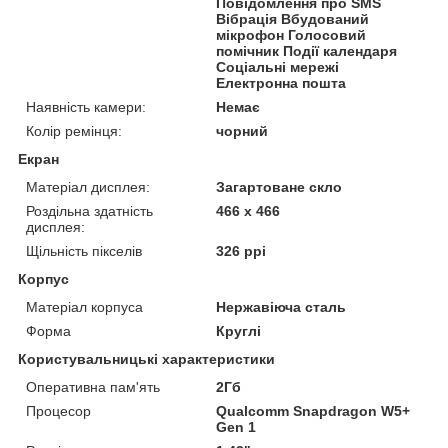
Повідомлення про SMS
Вібрація Вбудований
мікрофон Голосовий
помічник Події календаря
Соціальні мережі
Електронна пошта
Наявність камери:
Немає
Колір ремінця:
чорний
Екран
Матеріал дисплея:
Загартоване скло
Роздільна здатність
466 x 466
дисплея:
Щільність пікселів
326 ppi
Корпус
Матеріал корпуса
Нержавіюча сталь
Форма
Круглі
Користувальницькі характеристики
Оперативна пам'ять
2Гб
Процесор
Qualcomm Snapdragon W5+
Gen 1