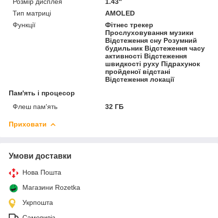
Розмір дисплея
1.43"
Тип матриці
AMOLED
Функції
Фітнес трекер
Прослуховування музики
Відстеження сну Розумний
будильник Відстеження часу
активності Відстеження
швидкості руху Підрахунок
пройденої відстані
Відстеження локації
Пам'ять і процесор
Флеш пам'ять
32 ГБ
Приховати
Умови доставки
Нова Пошта
Магазини Rozetka
Укрпошта
Самовивіз