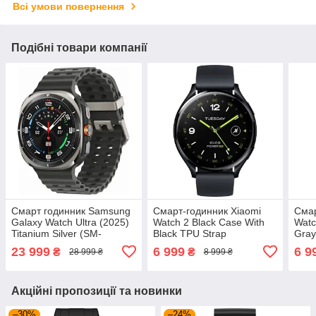
Всі умови повернення
Подібні товари компанії
Смарт годинник Samsung
Смарт-годинник Xiaomi
Смар
Galaxy Watch Ultra (2025)
Watch 2 Black Case With
Watc
Titanium Silver (SM-
Black TPU Strap
Gray
L705FZS2SEK)
(BHR8035GL
(BH
23 999
6 999
6 9
₴
₴
28 999 ₴
8 999 ₴
Акційні пропозиції та новинки
–30%
–24%