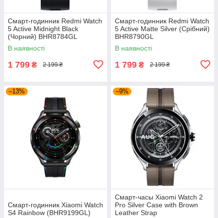
Смарт-годинник Redmi Watch
Смарт-годинник Redmi Watch
5 Active Midnight Black
5 Active Matte Silver (Срібний)
(Чорний) BHR8784GL
BHR8790GL
В наявності
В наявності
1 799
1 799
₴
₴
2 199 ₴
2 199 ₴
–13%
–9%
Смарт-часы Xiaomi Watch 2
Смарт-годинник Xiaomi Watch
Pro Silver Case with Brown
S4 Rainbow (BHR9199GL)
Leather Strap