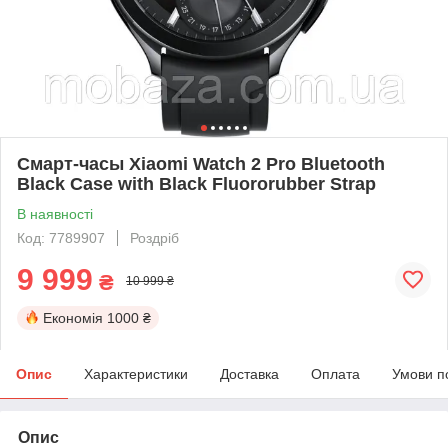
Смарт-часы Xiaomi Watch 2 Pro Bluetooth
Black Case with Black Fluororubber Strap
В наявності
Код: 7789907
Роздріб
9 999
₴
10 999 ₴
Економія
1000 ₴
Опис
Характеристики
Доставка
Оплата
Умови п
Опис