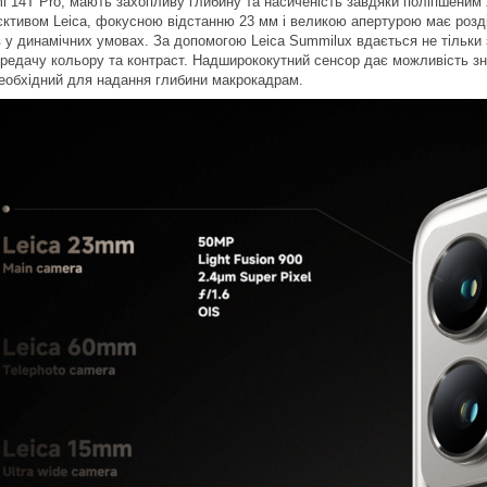
omi 14T Pro, мають захопливу глибину та насиченість завдяки поліпшеним
єктивом Leica, фокусною відстанню 23 мм і великою апертурою має розді
 у динамічних умовах. За допомогою Leica Summilux вдається не тільки 
редачу кольору та контраст. Надширококутний сенсор дає можливість зн
необхідний для надання глибини макрокадрам.