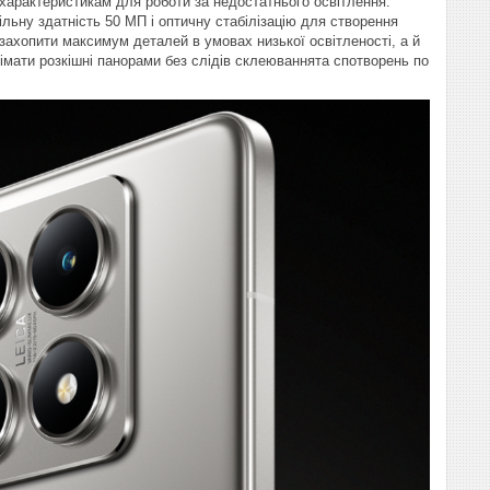
 характеристикам для роботи за недостатнього освітлення.
льну здатність 50 МП і оптичну стабілізацію для створення
захопити максимум деталей в умовах низької освітленості, а й
імати розкішні панорами без слідів склеюваннята спотворень по