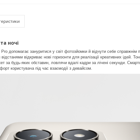
теристики
та ночі
Pro допомагає зануритися у світ фотозйомки й відчути себе справжнім п
 відстанями відкриває нові горизонти для реалізації креативних ідей. То
ет за будь-яких обставин, ловлячи вдалі кадри за лічені секунди. Сма
орт користувача під час взаємодії з девайсом.