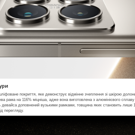
ури
ліфоване покриття, яке демонструє відмінне зчеплення зі шкірою долонь
ва рама на 116% міцніша, адже вона виготовлена з алюмінієвого сплаву 
 девайса доповнений вузькими рамками, товщина яких становить лише 1
ід перегляду.