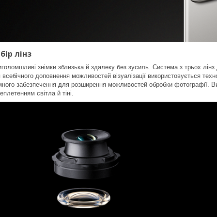
бір лінз
голомшливі знімки зблизька й здалеку без зусиль. Система з трьох лінз
я всебічного доповнення можливостей візуалізації використовується техн
много забезпечення для розширення можливостей обробки фотографії. Ви
плетенням світла й тіні.