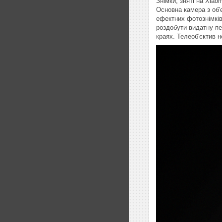
Знімки, зняті на Xia
Основна камера з об'
ефектних фотознімків
роздобути видатну пе
краях. Телеоб'єктив 