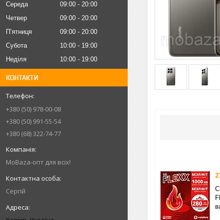
Середа
09:00
20:00
Четвер
09:00
20:00
Пʼятниця
09:00
20:00
Субота
10:00
19:00
Неділя
10:00
19:00
КОНТАКТИ
+380 (50) 978-00-08
+380 (50) 991-55-54
+380 (68) 322-74-77
MoBaza-опт для всіх!
2
С
Сергій
F
в
Харків, Україна