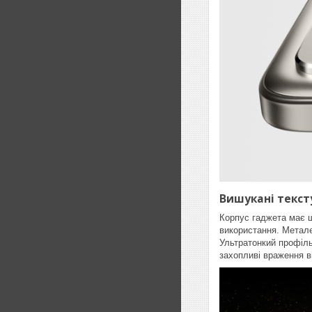
Вишукані текст
Корпус гаджета має ш
використання. Метале
Ультратонкий профіль
захопливі враження в