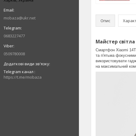
mobaza@ukr.net
Опис
Харак
0683227477
Майстер світла 
Смартфон Xiaomi 14T 
0509780008
та п'ятьма фокусними
використовувати гадж
на максимальний комф
Telegram канал
https://t.me/mobaza