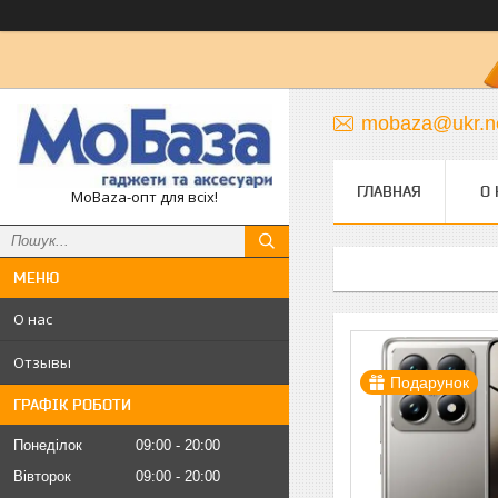
mobaza@ukr.n
ГЛАВНАЯ
О 
MoBaza-опт для всіх!
О нас
Отзывы
Подарунок
ГРАФІК РОБОТИ
Понеділок
09:00
20:00
Вівторок
09:00
20:00