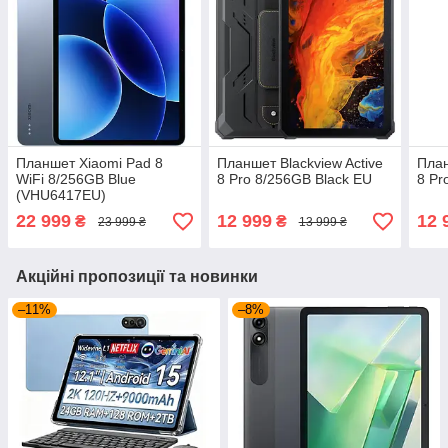
Планшет Xiaomi Pad 8
Планшет Blackview Active
План
WiFi 8/256GB Blue
8 Pro 8/256GB Black EU
8 Pr
(VHU6417EU)
22 999
12 999
12 
₴
₴
23 999 ₴
13 999 ₴
Акційні пропозиції та новинки
–11%
–8%