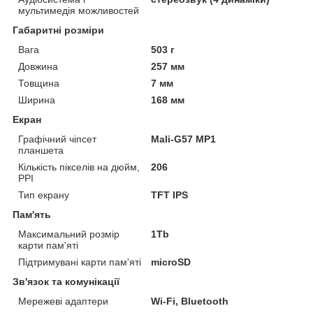
мультимедія можливостей
Габаритні розміри
Вага
503 г
Довжина
257 мм
Товщина
7 мм
Ширина
168 мм
Екран
Графічний чіпсет
Mali-G57 MP1
планшета
Кількість пікселів на дюйм,
206
PPI
Тип екрану
TFT IPS
Пам'ять
Максимальний розмір
1Tb
карти пам'яті
Підтримувані карти пам'яті
microSD
Зв'язок та комунікації
Мережеві адаптери
Wi-Fi, Bluetooth