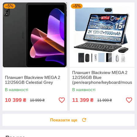
–5%
–5%
Планшет Blackview MEGA 2
Планшет Blackview MEGA 2
12/256GB Blue
12/256GB Celestial Grey
(pen/earphone/keyboard/mous
e/protect case)
В наявності
В наявності
10 399
11 399
₴
₴
10 999 ₴
11 999 ₴
Показати ще