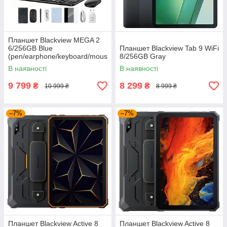
Планшет Blackview MEGA 2
6/256GB Blue
Планшет Blackview Tab 9 WiFi
(pen/earphone/keyboard/mous
8/256GB Gray
e/protect case)
В наявності
В наявності
9 799
8 299
₴
₴
10 999 ₴
8 999 ₴
–7%
–7%
Планшет Blackview Active 8
Планшет Blackview Active 8