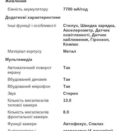
Живлення
Ємність акумулятору
7700 мА/год
Додаткові характеристики
Інші функції і особливості
Стилус, Швидка зарядка,
Акселерометр, Датчик
освітленості, Датчик
наближення, Гіроскоп,
Компас
Матеріал корпусу
Метал
Мультимедіа
Автоматичний поворот
Так
екрану
Вбудований динамік
Так
Вбудований мікрофон
Так
Звук
Стерео
Кількість мегапікселів
13.0
тилової камери
Кількість мегапікселів
8.0
фронтальної камери
Функції камери
Автофокус, Спалах
Аудіосистема і
стереозвук (4 динаміки)