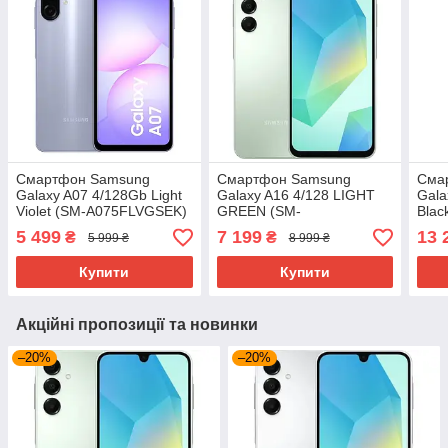
Смартфон Samsung
Смартфон Samsung
Сма
Galaxy A07 4/128Gb Light
Galaxy A16 4/128 LIGHT
Gala
Violet (SM-A075FLVGSEK)
GREEN (SM-
Bla
A165FLGBEUC)
5 499
7 199
13 
₴
₴
5 999 ₴
8 999 ₴
Купити
Купити
Акційні пропозиції та новинки
–20%
–20%