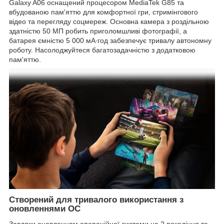
Galaxy A06 оснащений процесором MediaTek G85 та
вбудованою пам'яттю для комфортної гри, стримінгового
відео та перегляду соцмереж. Основна камера з роздільною
здатністю 50 МП робить приголомшливі фотографії, а
батарея ємністю 5 000 мА∙год забезпечує тривалу автономну
роботу. Насолоджуйтеся багатозадачністю з додатковою
пам'яттю.
Створений для тривалого використання з
оновленнями ОС
Завдяки оновленням операційної системи на 2 покоління та