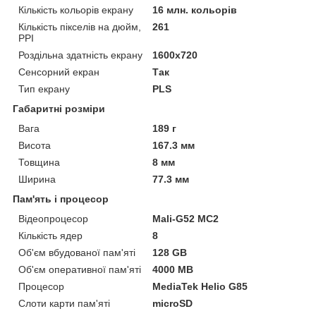
Кількість кольорів екрану
16 млн. кольорів
Кількість пікселів на дюйм,
261
PPI
Роздільна здатність екрану
1600x720
Сенсорний екран
Так
Тип екрану
PLS
Габаритні розміри
Вага
189 г
Висота
167.3 мм
Товщина
8 мм
Ширина
77.3 мм
Пам'ять і процесор
Відеопроцесор
Mali-G52 MC2
Кількість ядер
8
Об'єм вбудованої пам'яті
128 GB
Об'єм оперативної пам'яті
4000 MB
Процесор
MediaTek Helio G85
Слоти карти пам'яті
microSD