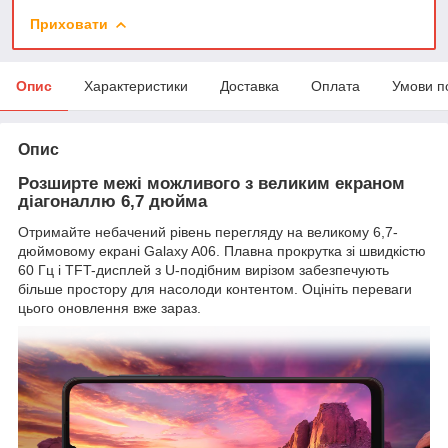
Приховати
Опис
Характеристики
Доставка
Оплата
Умови п
Опис
Розширте межі можливого з великим екраном
діагоналлю 6,7 дюйма
Отримайте небачений рівень перегляду на великому 6,7-
дюймовому екрані Galaxy A06. Плавна прокрутка зі швидкістю
60 Гц і TFT-дисплей з U-подібним вирізом забезпечують
більше простору для насолоди контентом. Оцініть переваги
цього оновлення вже зараз.