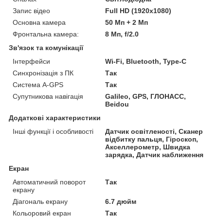
Запис відео
Full HD (1920x1080)
Основна камера
50 Мп + 2 Мп
Фронтальна камера:
8 Мп, f/2.0
Зв'язок та комунікації
Інтерфейси
Wi-Fi, Bluetooth, Type-C
Синхронізація з ПК
Так
Система A-GPS
Так
Супутникова навігація
Galileo, GPS, ГЛОНАСС,
Beidou
Додаткові характеристики
Інші функції і особливості
Датчик освітленості, Сканер
відбитку пальця, Гіроскоп,
Акселлерометр, Швидка
зарядка, Датчик наближення
Екран
Автоматичний поворот
Так
екрану
Діагональ екрану
6.7 дюйм
Кольоровий екран
Так