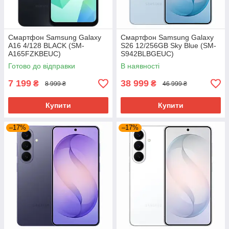
Смартфон Samsung Galaxy
Смартфон Samsung Galaxy
A16 4/128 BLACK (SM-
S26 12/256GB Sky Blue (SM-
A165FZKBEUC)
S942BLBGEUC)
Готово до відправки
В наявності
7 199
38 999
₴
₴
8 999 ₴
46 999 ₴
Купити
Купити
–17%
–17%