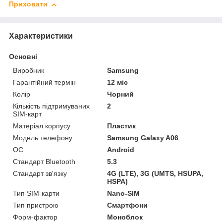
Приховати
Характеристики
Основні
Виробник
Samsung
Гарантійний термін
12 міс
Колір
Чорний
Кількість підтримуваних
2
SIM-карт
Матеріал корпусу
Пластик
Модель телефону
Samsung Galaxy A06
ОС
Android
Стандарт Bluetooth
5.3
Стандарт зв'язку
4G (LTE), 3G (UMTS, HSUPA,
HSPA)
Тип SIM-карти
Nano-SIM
Тип пристрою
Смартфони
Форм-фактор
Моноблок