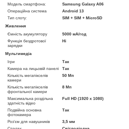
Модель смартфона:
Samsung Galaxy A06
Операційна система
Android 13
Тип слоту:
SIM + SIM + MicroSD
Живлення
Ємність акумулятору
5000 мА/год
Функція бездротової
Ні
зарядки
Мультимедіа
Ігри
Так
Камера на лицьовій панелі
Так
Кількість мегапікселів
50 Мп
камери
Кількість мегапікселів
8 Мп
фронтальної камери
Максимальна роздільна
Full HD (1920 x 1080)
здатність відео
Подвійна основна
Так
фотокамера
Роз'єм для навушників
3,5 мм
Спалах
Світлодіодна