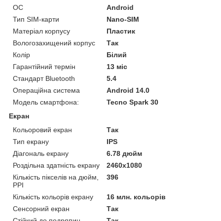
ОС
Android
Тип SIM-карти
Nano-SIM
Матеріал корпусу
Пластик
Вологозахищений корпус
Так
Колір
Білий
Гарантійний термін
13 міс
Стандарт Bluetooth
5.4
Операційна система
Android 14.0
Модель смартфона:
Tecno Spark 30
Екран
Кольоровий екран
Так
Тип екрану
IPS
Діагональ екрану
6.78 дюйм
Роздільна здатність екрану
2460x1080
Кількість пікселів на дюйм,
396
PPI
Кількість кольорів екрану
16 млн. кольорів
Сенсорний екран
Так
Стійкий до подряпин
Так