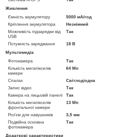
Живлення
Ємність акумулятору
5000 мА/год
Кріплення акумулятора
Незнімний
Можливість підзарядки від
Так
USB
Потужність заряджання
18 В
Мультимедіа
Фотокамера
Так
Кількість мегапікселів
64 Мп
камери
Спалах
Світлодіодна
Запис відео
Так
Камера на лицьовій панелі
Так
Кількість мегапікселів
13 Мп
фронтальної камери
Роз'єм для навушників
3,5 мм
Подвійна основна
Так
фотокамера
Додаткові характеристики