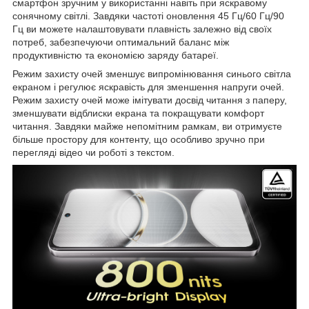
смартфон зручним у використанні навіть при яскравому
сонячному світлі. Завдяки частоті оновлення 45 Гц/60 Гц/90
Гц ви можете налаштовувати плавність залежно від своїх
потреб, забезпечуючи оптимальний баланс між
продуктивністю та економією заряду батареї.
Режим захисту очей зменшує випромінювання синього світла
екраном і регулює яскравість для зменшення напруги очей.
Режим захисту очей може імітувати досвід читання з паперу,
зменшувати відблиски екрана та покращувати комфорт
читання. Завдяки майже непомітним рамкам, ви отримуєте
більше простору для контенту, що особливо зручно при
перегляді відео чи роботі з текстом.