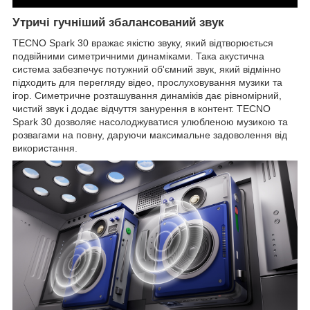
Утричі гучніший збалансований звук
TECNO Spark 30 вражає якістю звуку, який відтворюється
подвійними симетричними динаміками. Така акустична
система забезпечує потужний об'ємний звук, який відмінно
підходить для перегляду відео, прослуховування музики та
ігор. Симетричне розташування динаміків дає рівномірний,
чистий звук і додає відчуття занурення в контент. TECNO
Spark 30 дозволяє насолоджуватися улюбленою музикою та
розвагами на повну, даруючи максимальне задоволення від
використання.