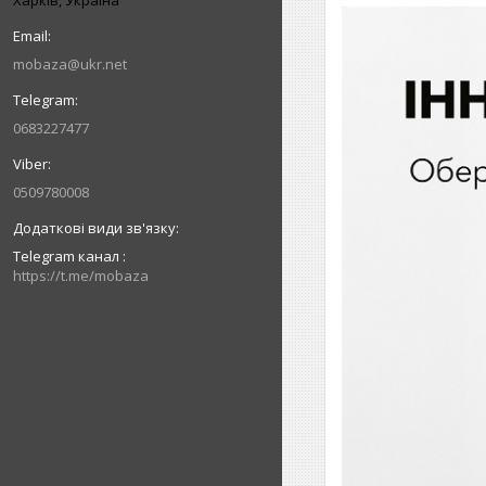
mobaza@ukr.net
0683227477
0509780008
Telegram канал
https://t.me/mobaza