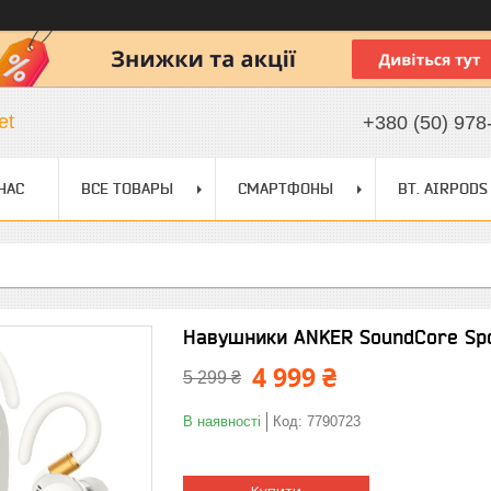
et
+380 (50) 978
НАС
ВСЕ ТОВАРЫ
СМАРТФОНЫ
BT. AIRPODS
Навушники ANKER SoundСore Spo
4 999 ₴
5 299 ₴
В наявності
Код:
7790723