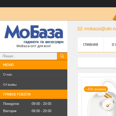
mobaza@ukr.n
ГЛАВНАЯ
О 
MoBaza-опт для всіх!
О нас
Отзывы
–6%
ГРАФІК РОБОТИ
Понеділок
09:00
20:00
Вівторок
09:00
20:00