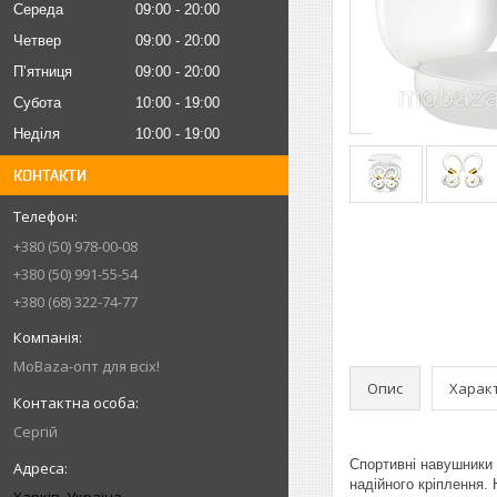
Середа
09:00
20:00
Четвер
09:00
20:00
Пʼятниця
09:00
20:00
Субота
10:00
19:00
Неділя
10:00
19:00
КОНТАКТИ
+380 (50) 978-00-08
+380 (50) 991-55-54
+380 (68) 322-74-77
MoBaza-опт для всіх!
Опис
Харак
Сергій
Спортивні навушники 
надійного кріплення.
Харків, Україна