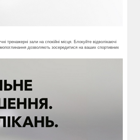
і тренажерні зали на спокійні місця. Блокуйте відволікаючі
шумопоглинання дозволяють зосередитися на ваших спортивних