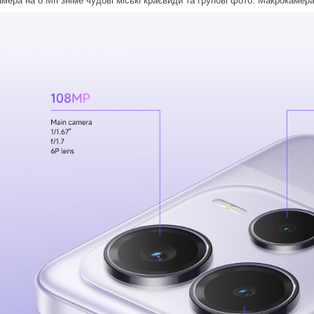
мера на 8 Мп зніме чудові міські краєвиди та групові фото. Макрокамера