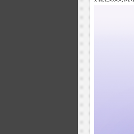
Ультраширококутна ка