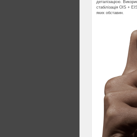
деталізацією. Викорис
стабілізація OIS + EI
яких обставин.