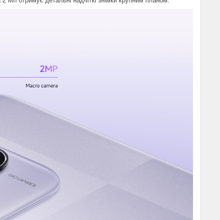
 2 Мп отримує детальні надчіткі знімки крупним планом.