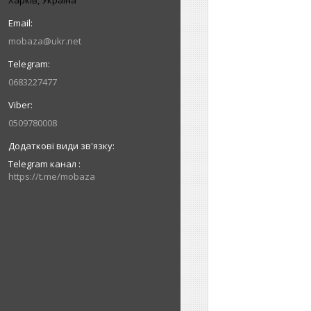
mobaza@ukr.net
0683227477
0509780008
Telegram канал
https://t.me/mobaza