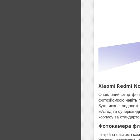
Xiaomi Redmi No
Оновлений смартфон X
фотозйомкою навіть п
будь-якої складності
мА.год та супершвидк
корпусу за стандарто
Фотокамера фл
Потрійна система кам