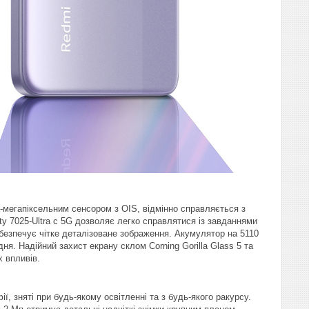
мегапіксельним сенсором з OIS, відмінно справляється з
y 7025-Ultra c 5G дозволяє легко справлятися із завданнями
безпечує чітке деталізоване зображення. Акумулятор на 5110
я. Надійний захист екрану склом Corning Gorilla Glass 5 та
 впливів.
 зняті при будь-якому освітленні та з будь-якого ракурсу.