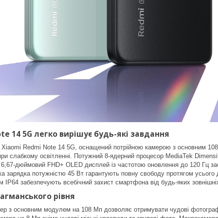
te 14 5G легко вирішує будь-які завдання
iaomi Redmi Note 14 5G, оснащений потрійною камерою з основним 108-
ри слабкому освітленні. Потужний 8-ядерний процесор MediaTek Dimensit
. 6,67-дюймовий FHD+ OLED дисплей із частотою оновлення до 120 Гц за
а зарядка потужністю 45 Вт гарантують повну свободу протягом усього дн
м IP64 забезпечують всебічний захист смартфона від будь-яких зовнішніх
агманського рівня
ер з основним модулем на 108 Мп дозволяє отримувати чудові фотографії,