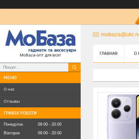
mobaza@ukr.n
ГЛАВНАЯ
О 
MoBaza-опт для всіх!
О нас
Отзывы
ГРАФІК РОБОТИ
Понеділок
09:00
20:00
Вівторок
09:00
20:00