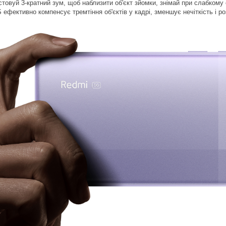
товуй 3-кратний зум, щоб наблизити об'єкт зйомки, знімай при слабкому 
S ефективно компенсує тремтіння об'єктів у кадрі, зменшує нечіткість і р