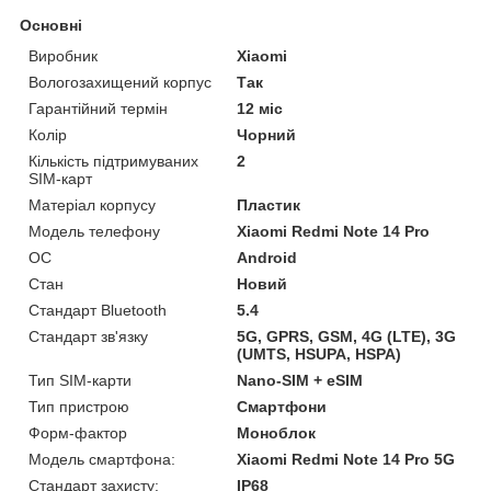
Основні
Виробник
Xiaomi
Вологозахищений корпус
Так
Гарантійний термін
12 міс
Колір
Чорний
Кількість підтримуваних
2
SIM-карт
Матеріал корпусу
Пластик
Модель телефону
Xiaomi Redmi Note 14 Pro
ОС
Android
Стан
Новий
Стандарт Bluetooth
5.4
Стандарт зв'язку
5G, GPRS, GSM, 4G (LTE), 3G
(UMTS, HSUPA, HSPA)
Тип SIM-карти
Nano-SIM + eSIM
Тип пристрою
Смартфони
Форм-фактор
Моноблок
Модель смартфона:
Xiaomi Redmi Note 14 Pro 5G
Стандарт захисту:
IP68