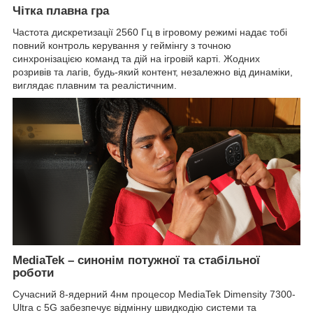
Чітка плавна гра
Частота дискретизації 2560 Гц в ігровому режимі надає тобі
повний контроль керування у геймінгу з точною
синхронізацією команд та дій на ігровій карті. Жодних
розривів та лагів, будь-який контент, незалежно від динаміки,
виглядає плавним та реалістичним.
MediaTek – синонім потужної та стабільної
роботи
Сучасний 8-ядерний 4нм процесор MediaTek Dimensity 7300-
Ultra c 5G забезпечує відмінну швидкодію системи та