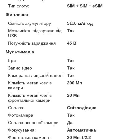
Тип слоту:
SIM + SIM + eSIM
Живлення
Ємність акумулятору
5110 мА/год
Можливість підзарядки від
Так
USB
Потужність заряджання
45 В
Мультимедіа
Ігри
Так
Запис відео
Так
Камера на лицьовій панелі
Так
Кількість мегапікселів
200 Мп
камери
Кількість мегапікселів
20 Мп
фронтальної камери
Спалах
Світлодіодна
Фотокамера
Так
Спалах основної камери:
Да
Фокусування:
Автоматична
Фронтальна камера:
20 Мп, f/2.2