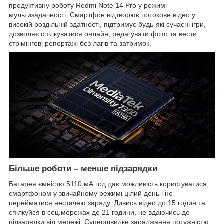
продуктивну роботу Redmi Note 14 Pro у режимі
мультизадачності. Смартфон відтворює потокове відео у
високій роздільній здатності, підтримує будь-які сучасні ігри,
дозволяє спілкуватися онлайн, редагувати фото та вести
стрімінгові репортажі без лагів та затримок.
Більше роботи – менше підзарядки
Батарея ємністю 5110 мА.год дає можливість користуватися
смартфоном у звичайному режимі цілий день і не
перейматися нестачею заряду. Дивись відео до 15 годин та
спілкуйся в соц.мережах до 21 години, не вдаючись до
підзарядки від мережі. Супершвидке заряджання потужністю