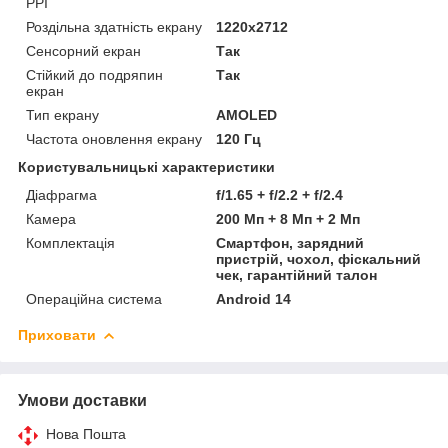
PPI
Роздільна здатність екрану
1220x2712
Сенсорний екран
Так
Стійкий до подряпин
Так
екран
Тип екрану
AMOLED
Частота оновлення екрану
120 Гц
Користувальницькі характеристики
Діафрагма
f/1.65 + f/2.2 + f/2.4
Камера
200 Мп + 8 Мп + 2 Мп
Комплектація
Смартфон, зарядний
пристрій, чохол, фіскальний
чек, гарантійний талон
Операційна система
Android 14
Приховати
Умови доставки
Нова Пошта