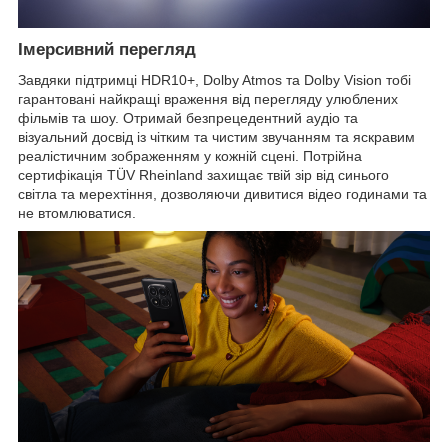
Імерсивний перегляд
Завдяки підтримці HDR10+, Dolby Atmos та Dolby Vision тобі
гарантовані найкращі враження від перегляду улюблених
фільмів та шоу. Отримай безпрецедентний аудіо та
візуальний досвід із чітким та чистим звучанням та яскравим
реалістичним зображенням у кожній сцені. Потрійна
сертифікація TÜV Rheinland захищає твій зір від синього
світла та мерехтіння, дозволяючи дивитися відео годинами та
не втомлюватися.