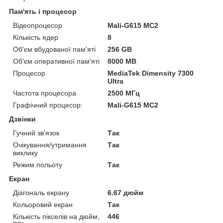
Пам'ять і процесор
Відеопроцесор
Mali-G615 MC2
Кількість ядер
8
Об'єм вбудованої пам'яті
256 GB
Об'єм оперативної пам'яті
8000 MB
Процесор
MediaTek Dimensity 7300
Ultra
Частота процесора
2500 МГц
Графічний процесор:
Mali-G615 MC2
Дзвінки
Гучний зв'язок
Так
Очікування/утримання
Так
виклику
Режим польоту
Так
Екран
Діагональ екрану
6.67 дюйм
Кольоровий екран
Так
Кількість пікселів на дюйм,
446