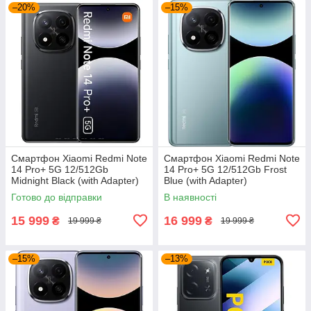
–20%
–15%
Смартфон Xiaomi Redmi Note
Смартфон Xiaomi Redmi Note
14 Pro+ 5G 12/512Gb
14 Pro+ 5G 12/512Gb Frost
Midnight Black (with Adapter)
Blue (with Adapter)
Готово до відправки
В наявності
15 999
16 999
₴
₴
19 999 ₴
19 999 ₴
–15%
–13%