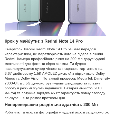
Крок у майбутнє з Redmi Note 14 Pro
Смартфон Xiaomi Redmi Note 14 Pro 5G має передові
характеристики, які перетворюють його на лідера в лінійці
Redmi. Камера професійного рівня на 200 Мп дарує чудові
можливості для фото та відео зйомки. Ти будеш
насолоджуватися супер-чіткою та яскравою картинкою на
6.67-дюймовому 1.5К AMOLED дисплеї з підтримкою Dolby
Atmos та Dolby Vision. Потужний процесор MediaTek Dimensity
7300-Ultra c 5G демонструє чудову швидкодію та плавну
роботу в режимі мультизадачності. Батарея ємністю 5110
мА.год та потужна зарядка 45 Вт гарантують повну свободу
спілкування та розваг протягом дня.
Неперевершена роздільна здатність 200 Мп
Роби чіткі та яскраві фотографії у чудовій якості за допомогою