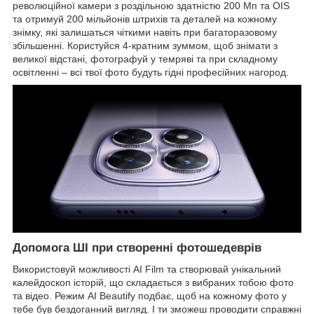
революційної камери з роздільною здатністю 200 Мп та OIS
та отримуй 200 мільйонів штрихів та деталей на кожному
знімку, які залишаться чіткими навіть при багаторазовому
збільшенні. Користуйся 4-кратним зуммом, щоб знімати з
великої відстані, фотографуй у темряві та при складному
освітленні – всі твої фото будуть гідні професійних нагород.
Допомога ШІ при створенні фотошедеврів
Використовуй можливості AI Film та створювай унікальний
калейдоскоп історій, що складається з вибраних тобою фото
та відео. Режим AI Beautify подбає, щоб на кожному фото у
тебе був бездоганний вигляд. І ти зможеш проводити справжні