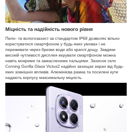
Міцність та надійність нового рівня
Пило- та вологозахист за стандартом IP68 дозволяє вільно
користуватися смартфоном у будь-яких умовах і не
переживати через бризки води або краплі дощу. Завдяки
високій чутливості дисплея керувати смартфоном можна
навіть мокрими та замасленими пальцями. Захисне скло
Corning Gorilla Glass Victus2 надійно захищає екран від будь-
яких зовнішніх впливів. Алюмінієва рамка та посилені кути
надають корпусу максимальну міцність.