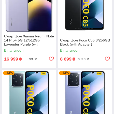
Смартфон Xiaomi Redmi Note
14 Pro+ 5G 12/512Gb
Смартфон Poco C85 8/256GB
Lavender Purple (with
Black (with Adapter)
Adapter)
В наявності
В наявності
16 999
8 699
₴
₴
19 999 ₴
9 999 ₴
–13%
–13%