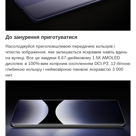
До занурення приготуватися
Насолоджуйся приголомшливою передачею кольорів і
чіткістю зображення, яке залишається яскравим навіть вдень
на вулиці. Все це завдяки 6,67-дюймовому 1.5К AMOLED
дисплею зі 100%-вим колірним охопленням DCI-P3, 12-бітною
глибиною кольору і неймовірною піковою яскравістю 3 000
нит.