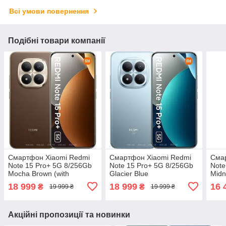
Всі умови повернення
Подібні товари компанії
Смартфон Xiaomi Redmi
Смартфон Xiaomi Redmi
Сма
Note 15 Pro+ 5G 8/256Gb
Note 15 Pro+ 5G 8/256Gb
Note
Mocha Brown (with
Glacier Blue
Midn
charger)
char
18 999
18 999
16 
₴
₴
19 999 ₴
19 999 ₴
Акційні пропозиції та новинки