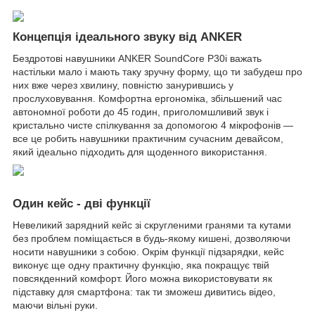
Концепція ідеального звуку від ANKER
Бездротові навушники ANKER SoundCore P30i важать
настільки мало і мають таку зручну форму, що ти забудеш про
них вже через хвилину, повністю занурившись у
прослуховування. Комфортна ергономіка, збільшений час
автономної роботи до 45 годин, приголомшливий звук і
кристально чисте спілкування за допомогою 4 мікрофонів —
все це робить навушники практичним сучасним девайсом,
який ідеально підходить для щоденного використання.
Один кейс - дві функції
Невеликий зарядний кейс зі скругленими гранями та кутами
без проблем поміщається в будь-якому кишені, дозволяючи
носити навушники з собою. Окрім функції підзарядки, кейс
виконує ще одну практичну функцію, яка покращує твій
повсякденний комфорт. Його можна використовувати як
підставку для смартфона: так ти зможеш дивитись відео,
маючи вільні руки.