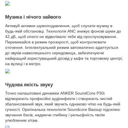
Музика і нічого зайвого
Активуй активне шумоподавлення, щоб слухати музику в
будь-якій обстановці. Технологія ANC знижує фонові шуми до
42 дБ, щоб нічого не відволікало тебе від прослуховування.
Перемикайся в режим прозорості, щоб контролювати
оточення. Інтелектуальний режим автоматично адаптується
до звуків навколишнього середовища, забезпечуючи
найкращий користувацький досвід у кафе та торговому центрі,
на вулиці і в метро.
Чудова якість звуку
Точно налаштовані динаміки ANKER SoundCore P30i
відтворюють професійні аудіоефекти і створюють чистий
збалансований звук, який звучить однаково чітко на будь-якій
гучності. Оригінальна технологія Soundcore Bassup підсилює
звучання басів, надаючи глибину і рельєфність твоїм
улюбленим хітам.