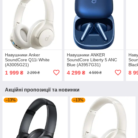
Навушники Anker
Навушники ANKER
Наву
SoundCore Q11i White
SoundCore Liberty 5 ANC
Soun
(A3005G21)
Blue (A3957G31)
Blac
1 999
4 299
8 9
₴
₴
2 299 ₴
4 599 ₴
Акційні пропозиції та новинки
–13%
–13%