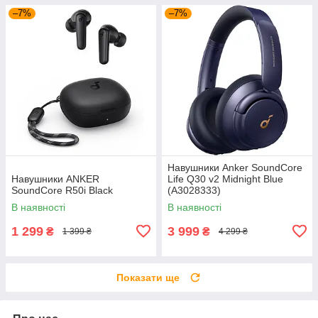
–7%
–7%
Навушники Anker SoundСore
Навушники ANKER
Life Q30 v2 Midnight Blue
SoundСore R50i Black
(A3028333)
В наявності
В наявності
1 299
3 999
₴
₴
1 399 ₴
4 299 ₴
Показати ще