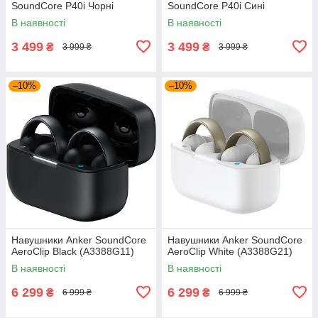
SoundСore P40i Чорні
SoundСore P40i Сині
В наявності
В наявності
3 499
3 499
₴
₴
3 999 ₴
3 999 ₴
–10%
–10%
Навушники Anker SoundCore
Навушники Anker SoundCore
AeroClip Black (A3388G11)
AeroClip White (A3388G21)
В наявності
В наявності
6 299
6 299
₴
₴
6 999 ₴
6 999 ₴