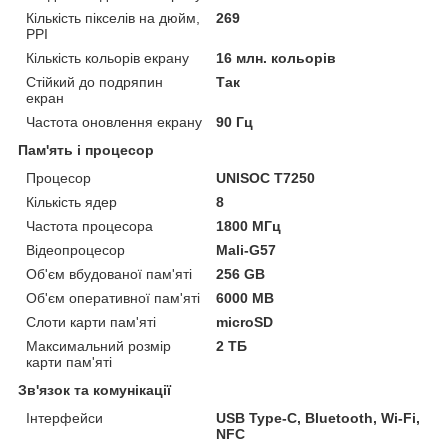
Кількість пікселів на дюйм,
269
PPI
Кількість кольорів екрану
16 млн. кольорів
Стійкий до подряпин
Так
екран
Частота оновлення екрану
90 Гц
Пам'ять і процесор
Процесор
UNISOC T7250
Кількість ядер
8
Частота процесора
1800 МГц
Відеопроцесор
Mali-G57
Об'єм вбудованої пам'яті
256 GB
Об'єм оперативної пам'яті
6000 MB
Слоти карти пам'яті
microSD
Максимальний розмір
2 ТБ
карти пам'яті
Зв'язок та комунікації
Інтерфейси
USB Type-C, Bluetooth, Wi-Fi,
NFC