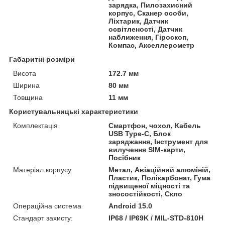
зарядка, Пилозахисний
корпус, Сканер особи,
Ліхтарик, Датчик
освітленості, Датчик
наближення, Гіроскоп,
Компас, Акселлерометр
Габаритні розміри
Висота
172.7 мм
Ширина
80 мм
Товщина
11 мм
Користувальницькі характеристики
Комплектація
Смартфон, чохол, Кабель
USB Type-C, Блок
заряджання, Інструмент для
вилучення SIM-карти,
Посібник
Матеріал корпусу
Метал, Авіаційний алюміній,
Пластик, Полікарбонат, Гума
підвищеної міцності та
зносостійкості, Скло
Операційна система
Android 15.0
Стандарт захисту:
IP68 / IP69K / MIL-STD-810H