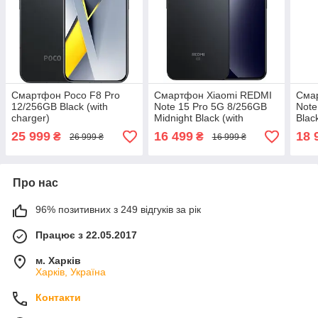
Смартфон Poco F8 Pro
Смартфон Xiaomi REDMI
Сма
12/256GB Black (with
Note 15 Pro 5G 8/256GB
Note
charger)
Midnight Black (with
Blac
charger)
25 999
16 499
18 
₴
₴
26 999 ₴
16 999 ₴
Про нас
96% позитивних з 249 відгуків за рік
Працює з 22.05.2017
м. Харків
Харків, Україна
Контакти