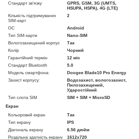
Стандарт зв'язку
GPRS, GSM, 3G (UMTS,
HSUPA, HSPA), 4G (LTE)
Кількість підтримуваних
2
SIM-карт
ОС
Android
Тип SIM-карти
Nano-SIM
Вологозахищений корпус
Так
Колір
Чорний
Гарантійний термін
12 міс
Стандарт Bluetooth
5.0
Модель смартфона:
Doogee Blade10 Pro Energy
Захист корпусу:
Водозахист, вологозахист,
Пилозахищений,
Ударостійкий
Тип слота SIM
SIM + SIM + MicroSD
Екран
Кольоровий екран
Так
Тип екрану
IPS
Діагональ екрану
6.56 дюйм
Роздільна здатність екрану
1612х720