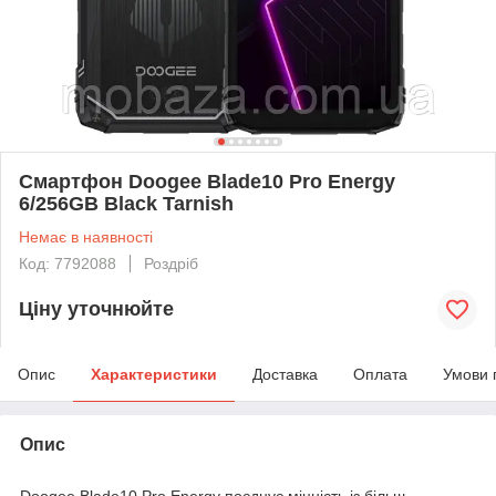
Смартфон Doogee Blade10 Pro Energy
6/256GB Black Tarnish
Немає в наявності
Код: 7792088
Роздріб
Ціну уточнюйте
Опис
Характеристики
Доставка
Оплата
Умови 
Опис
Doogee Blade10 Pro Energy поєднує міцність із більш