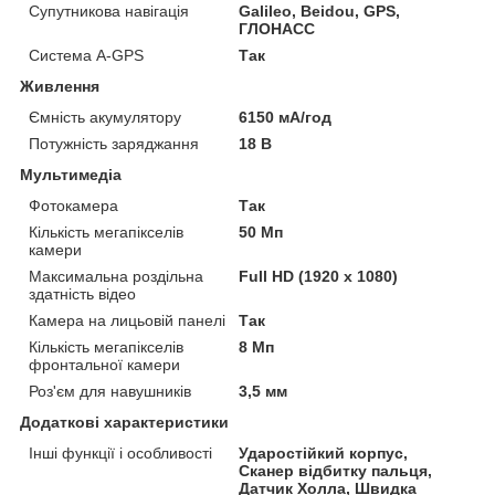
Супутникова навігація
Galileo, Beidou, GPS,
ГЛОНАСС
Система A-GPS
Так
Живлення
Ємність акумулятору
6150 мА/год
Потужність заряджання
18 В
Мультимедіа
Фотокамера
Так
Кількість мегапікселів
50 Мп
камери
Максимальна роздільна
Full HD (1920 x 1080)
здатність відео
Камера на лицьовій панелі
Так
Кількість мегапікселів
8 Мп
фронтальної камери
Роз'єм для навушників
3,5 мм
Додаткові характеристики
Інші функції і особливості
Ударостійкий корпус,
Сканер відбитку пальця,
Датчик Холла, Швидка