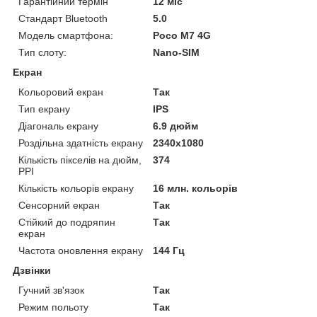
Гарантійний термін
12 міс
Стандарт Bluetooth
5.0
Модель смартфона:
Poco M7 4G
Тип слоту:
Nano-SIM
Екран
Кольоровий екран
Так
Тип екрану
IPS
Діагональ екрану
6.9 дюйм
Роздільна здатність екрану
2340x1080
Кількість пікселів на дюйм,
374
PPI
Кількість кольорів екрану
16 млн. кольорів
Сенсорний екран
Так
Стійкий до подряпин
Так
екран
Частота оновлення екрану
144 Гц
Дзвінки
Гучний зв'язок
Так
Режим польоту
Так