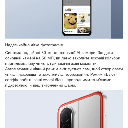
Надзвичайно чітка фотографія
Система подвійної 50-мегапіксельної AI-камери. Завдяки
основній камері на 50 МП, ви легко захопите яскраві кольори,
приголомшливу чіткість і динамічні живі моменти.
Автоматичний нічний режим активується сам, щоб створювати
чіткіші, яскравіші та захопливіші зображення. Режим «Бьюті-
селфі» робить ваші селфі більш природними та м'якими,
підкреслюючи ваш витончений шарм.