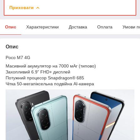
Приховати
Опис
Характеристики
Доставка
Оплата
Умови п
Опис
Poco M7 4G
Масивний акумулятор на 7000 мАг (типово)
Захопливий 6.9” FHD+ дисплей
Потужний процесор Snapdragon® 685
Чітка 50-мегапіксельна подвійна AI-камера