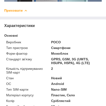
Приховати
Характеристики
Основні
Виробник
POCO
Тип пристрою
Смартфони
Форм-фактор
Моноблок
Стандарт зв'язку
GPRS, GSM, 3G (UMTS,
HSUPA, HSPA), 4G (LTE)
Кількість підтримуваних
2
SIM-карт
Стан
Новий
ОС
Android
Тип SIM-карти
Nano-SIM
Матеріал корпусу
Пластик, Скло
Колір
Сріблястий