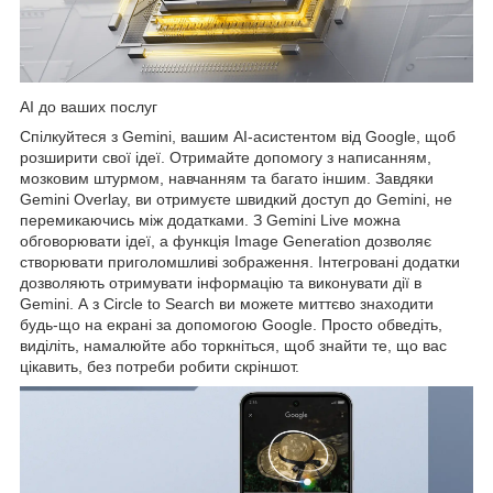
AI до ваших послуг
Спілкуйтеся з Gemini, вашим AI-асистентом від Google, щоб
розширити свої ідеї. Отримайте допомогу з написанням,
мозковим штурмом, навчанням та багато іншим. Завдяки
Gemini Overlay, ви отримуєте швидкий доступ до Gemini, не
перемикаючись між додатками. З Gemini Live можна
обговорювати ідеї, а функція Image Generation дозволяє
створювати приголомшливі зображення. Інтегровані додатки
дозволяють отримувати інформацію та виконувати дії в
Gemini. А з Circle to Search ви можете миттєво знаходити
будь-що на екрані за допомогою Google. Просто обведіть,
виділіть, намалюйте або торкніться, щоб знайти те, що вас
цікавить, без потреби робити скріншот.