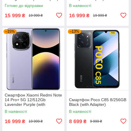
Готово до відправки
В наявності
15 999
16 999
₴
₴
19 999 ₴
19 999 ₴
–15%
–13%
Смартфон Xiaomi Redmi Note
14 Pro+ 5G 12/512Gb
Смартфон Poco C85 8/256GB
Lavender Purple (with
Black (with Adapter)
Adapter)
В наявності
В наявності
16 999
8 699
₴
₴
19 999 ₴
9 999 ₴