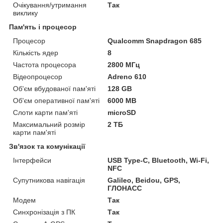
Очікування/утримання
Так
виклику
Пам'ять і процесор
Процесор
Qualcomm Snapdragon 685
Кількість ядер
8
Частота процесора
2800 МГц
Відеопроцесор
Adreno 610
Об'єм вбудованої пам'яті
128 GB
Об'єм оперативної пам'яті
6000 MB
Слоти карти пам'яті
microSD
Максимальний розмір
2 ТБ
карти пам'яті
Зв'язок та комунікації
Інтерфейси
USB Type-C, Bluetooth, Wi-Fi,
NFC
Супутникова навігація
Galileo, Beidou, GPS,
ГЛОНАСС
Модем
Так
Синхронізація з ПК
Так