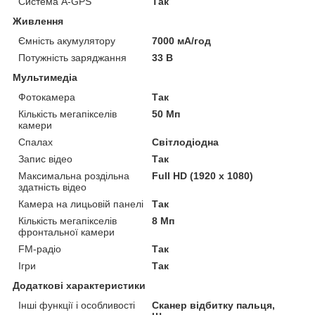
Система A-GPS
Так
Живлення
Ємність акумулятору
7000 мА/год
Потужність заряджання
33 В
Мультимедіа
Фотокамера
Так
Кількість мегапікселів
50 Мп
камери
Спалах
Світлодіодна
Запис відео
Так
Максимальна роздільна
Full HD (1920 x 1080)
здатність відео
Камера на лицьовій панелі
Так
Кількість мегапікселів
8 Мп
фронтальної камери
FM-радіо
Так
Ігри
Так
Додаткові характеристики
Інші функції і особливості
Сканер відбитку пальця,