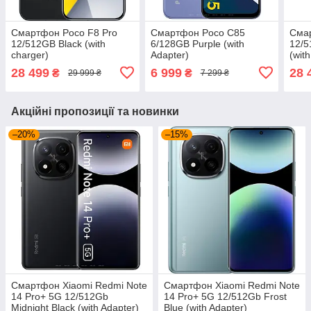
Смартфон Poco F8 Pro
Смартфон Poco C85
Смар
12/512GB Black (with
6/128GB Purple (with
12/5
charger)
Adapter)
(wit
28 499
6 999
28 
₴
₴
29 999 ₴
7 299 ₴
Акційні пропозиції та новинки
–20%
–15%
Смартфон Xiaomi Redmi Note
Смартфон Xiaomi Redmi Note
14 Pro+ 5G 12/512Gb
14 Pro+ 5G 12/512Gb Frost
Midnight Black (with Adapter)
Blue (with Adapter)