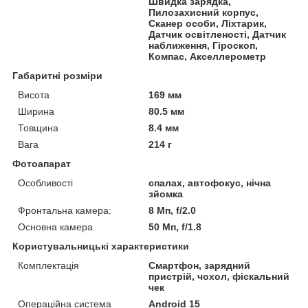
Швидка зарядка,
Пилозахисний корпус,
Сканер особи, Ліхтарик,
Датчик освітленості, Датчик
наближення, Гіроскоп,
Компас, Акселлерометр
Габаритні розміри
Висота
169 мм
Ширина
80.5 мм
Товщина
8.4 мм
Вага
214 г
Фотоапарат
Особливості
спалах, автофокус, нічна
зйомка
Фронтальна камера:
8 Мп, f/2.0
Основна камера
50 Мп, f/1.8
Користувальницькі характеристики
Комплектація
Смартфон, зарядний
пристрій, чохол, фіскальний
чек
Операційна система
Android 15