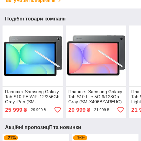
Всі умови повернення
Подібні товари компанії
Планшет Samsung Galaxy
Планшет Samsung Galaxy
Пла
Tab S10 FE WiFi 12/256Gb
Tab S10 Lite 5G 6/128Gb
Tab 
Gray+Pen (SM-
Gray (SM-X406BZAREUC)
Ligh
X520NZAPEUC)
X52
25 999
20 999
21 
₴
₴
29 999 ₴
21 999 ₴
Акційні пропозиції та новинки
–21%
–16%