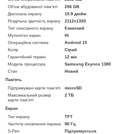
Об'єм вбудованої пам'яті
256 GB
Діагональ екрану
10.9 дюйм
Роздільна здатність екрану
2112x1320
Тип сенсорного екрану
Ємнісний
Мультитач екран
Ні
Операційна система
Android 15
Колір
Сірий
Гарантійний термін
12 міс
Модель процесора
Samsung Exynos 1380
Стан
Новий
Пам'ять
Підтримувані карти пам'яті
microSD
Максимальний розмір
2 ТБ
карти пам'яті
Екран
Тип екрану
TFT
Частота оновлення екрана
90 Гц
S-Pen
Підтримується