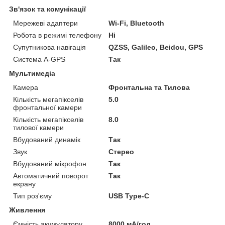
Зв'язок та комунікації
Мережеві адаптери
Wi-Fi, Bluetooth
Робота в режимі телефону
Ні
Супутникова навігація
QZSS, Galileo, Beidou, GPS
Система A-GPS
Так
Мультимедіа
Камера
Фронтальна та Тилова
Кількість мегапікселів
5.0
фронтальної камери
Кількість мегапікселів
8.0
тилової камери
Вбудований динамік
Так
Звук
Стерео
Вбудований мікрофон
Так
Автоматичний поворот
Так
екрану
Тип роз'єму
USB Type-C
Живлення
Ємність акумулятору
8000 мА/год