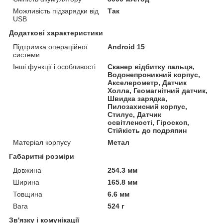
Можливість підзарядки від
Так
USB
Додаткові характеристики
Підтримка операційної
Android 15
системи
Інші функції і особливості
Сканер відбитку пальця,
Водонепроникний корпус,
Акселерометр, Датчик
Холла, Геомагнітний датчик,
Швидка зарядка,
Пилозахисний корпус,
Стилус, Датчик
освітленості, Гіроскоп,
Стійкість до подряпин
Матеріал корпусу
Метал
Габаритні розміри
Довжина
254.3 мм
Ширина
165.8 мм
Товщина
6.6 мм
Вага
524 г
Зв'язку і комунікації