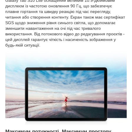
Galaxy Tab S10 Lite оснащений великим 10.9-дюймовим
дисплеєм із частотою оновлення 90 Гц, що забезпечує
плавне гортання та швидку реакцію під час перегляду,
читання або створення контенту. Екран також має сертифікат
SGS щодо зниження рівня синього світла, що допомагає
зменшити навантаження на очі під час тривалого
використання. Від потокового відео до редагування проєктів -
цей дисплей гарантує чіткість і насиченість зображення у
будь-якій ситуації.
Максимум потужності. Максимум простору