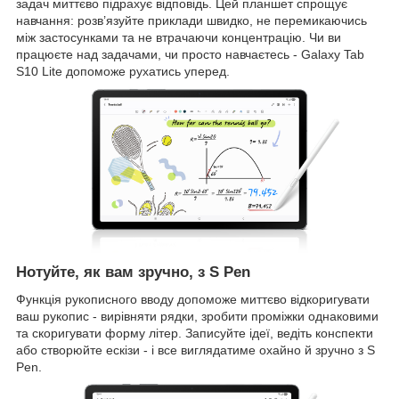
задач миттєво підрахує відповідь. Цей планшет спрощує
навчання: розв’язуйте приклади швидко, не перемикаючись
між застосунками та не втрачаючи концентрацію. Чи ви
працюєте над задачами, чи просто навчаєтесь - Galaxy Tab
S10 Lite допоможе рухатись уперед.
Нотуйте, як вам зручно, з S Pen
Функція рукописного вводу допоможе миттєво відкоригувати
ваш рукопис - вирівняти рядки, зробити проміжки однаковими
та скоригувати форму літер. Записуйте ідеї, ведіть конспекти
або створюйте ескізи - і все виглядатиме охайно й зручно з S
Pen.