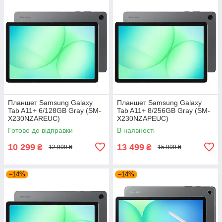
Планшет Samsung Galaxy
Планшет Samsung Galaxy
Tab A11+ 6/128GB Gray (SM-
Tab A11+ 8/256GB Gray (SM-
X230NZAREUC)
X230NZAPEUC)
Готово до відправки
В наявності
10 299
13 499
₴
₴
12 999 ₴
15 999 ₴
–14%
–14%