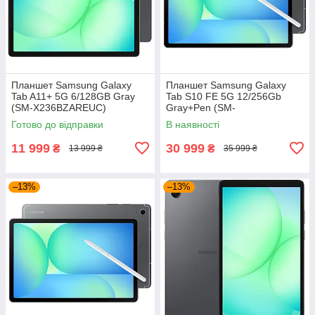
Планшет Samsung Galaxy
Планшет Samsung Galaxy
Tab A11+ 5G 6/128GB Gray
Tab S10 FE 5G 12/256Gb
(SM-X236BZAREUC)
Gray+Pen (SM-
X526BZAPEUC)
Готово до відправки
В наявності
11 999
30 999
₴
₴
13 999 ₴
35 999 ₴
–13%
–13%