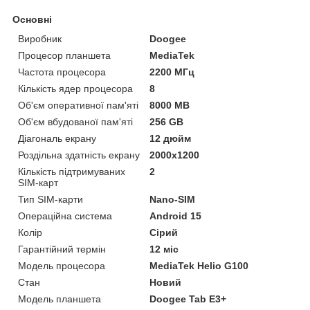
Основні
Виробник
Doogee
Процесор планшета
MediaTek
Частота процесора
2200 МГц
Кількість ядер процесора
8
Об'єм оперативної пам'яті
8000 MB
Об'єм вбудованої пам'яті
256 GB
Діагональ екрану
12 дюйм
Роздільна здатність екрану
2000x1200
Кількість підтримуваних
2
SIM-карт
Тип SIM-карти
Nano-SIM
Операційна система
Android 15
Колір
Сірий
Гарантійний термін
12 міс
Модель процесора
MediaTek Helio G100
Стан
Новий
Модель планшета
Doogee Tab E3+