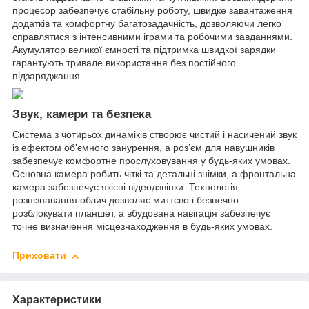
процесор забезпечує стабільну роботу, швидке завантаження
додатків та комфортну багатозадачність, дозволяючи легко
справлятися з інтенсивними іграми та робочими завданнями.
Акумулятор великої ємності та підтримка швидкої зарядки
гарантують тривале використання без постійного
підзаряджання.
Звук, камери та безпека
Система з чотирьох динаміків створює чистий і насичений звук
із ефектом об'ємного занурення, а роз’єм для навушників
забезпечує комфортне прослуховування у будь-яких умовах.
Основна камера робить чіткі та детальні знімки, а фронтальна
камера забезпечує якісні відеодзвінки. Технологія
розпізнавання облич дозволяє миттєво і безпечно
розблокувати планшет, а вбудована навігація забезпечує
точне визначення місцезнаходження в будь-яких умовах.
Приховати
Характеристики