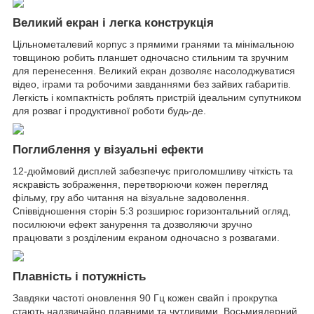
Великий екран і легка конструкція
Цільнометалевий корпус з прямими гранями та мінімальною
товщиною робить планшет одночасно стильним та зручним
для перенесення. Великий екран дозволяє насолоджуватися
відео, іграми та робочими завданнями без зайвих габаритів.
Легкість і компактність роблять пристрій ідеальним супутником
для розваг і продуктивної роботи будь-де.
Поглиблення у візуальні ефекти
12-дюймовий дисплей забезпечує приголомшливу чіткість та
яскравість зображення, перетворюючи кожен перегляд
фільму, гру або читання на візуальне задоволення.
Співвідношення сторін 5:3 розширює горизонтальний огляд,
посилюючи ефект занурення та дозволяючи зручно
працювати з розділеним екраном одночасно з розвагами.
Плавність і потужність
Завдяки частоті оновлення 90 Гц кожен свайп і прокрутка
стають надзвичайно плавними та чутливими. Восьмиядерний