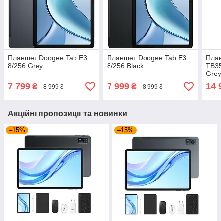
Планшет Doogee Tab E3
Планшет Doogee Tab E3
План
8/256 Grey
8/256 Black
TB3
Gre
7 799
7 999
14 
₴
₴
8 999 ₴
8 999 ₴
Акційні пропозиції та новинки
–15%
–15%