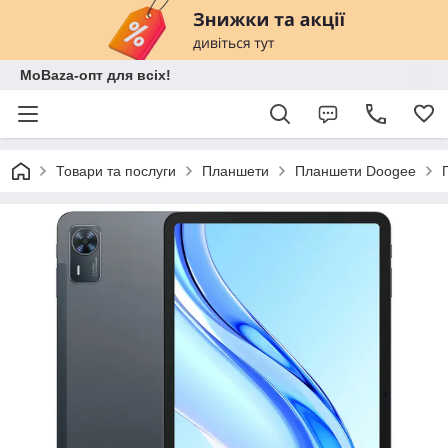
MoBaza-опт для всіх!
Товари та послуги
Планшети
Планшети Doogee