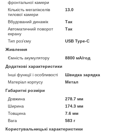
фронтальної камери
Кількість мегапікселів
13.0
тилової камери
Вбудований динамік
Так
Автоматичний поворот
Так
екрану
Тип роз'єму
USB Type-C
Живлення
Ємність акумулятору
8800 мА/год
Додаткові характеристики
Інші функції і особливості
Швидка зарядка
Матеріал корпусу
Метал
Габаритні розміри
Довжина
278.7 мм
Ширина
174.3 мм
Товщина
7.6 мм
Вага
583 г
Користувальницькі характеристики