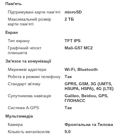
Пам'ять
Підтримувані карти пам'яті
microSD
Максимальний розмір
2 ТБ
карти пам'яті
Екран
Тип екрану
TFT IPS
Графічний чіпсет
Mali-G57 MC2
планшета
Зв'язок та комунікації
Мережеві адаптери
Wi-Fi, Bluetooth
Робота в режимі телефону
Так
Стандарт зв'язку
GPRS, GSM, 3G (UMTS,
HSUPA, HSPA), 4G (LTE)
Супутникова навігація
Galileo, Beidou, GPS,
ГЛОНАСС
Система A-GPS
Так
Мультимедіа
Камера
Фронтальна та Тилова
Кількість мегапікселів
5.0