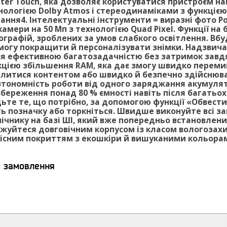
ter Touch, яка дозволяє користуватися пристроєм н
ологією Dolby Atmos і стереодинаміками з функцією п
ання4. Інтелектуальні інструменти = виразні фото Ро
амери на 50 Мп з технологією Quad Pixel. Функції н
тографій, зроблених за умов слабкого освітлення. Вб
могу покращити й персоналізувати знімки. Надзвич
 ефективною багатозадачністю без затримок завдяки
цією збільшення RAM, яка дає змогу швидко переми
ілитися контентом або швидко й безпечно здійснюват
тономність роботи від одного заряджання акумулято
береження понад 80 % ємності навіть після багатьох
те те, що потрібно, за допомогою функції «Обвести 
іть позначку або торкніться. Швидше виконуйте всі 
ічнику на базі ШІ, який вже попередньо встановлени
уйтеся довговічним корпусом із класом вологозахисту 
існим покриттям з екошкіри й вишуканими кольора
я замовлення