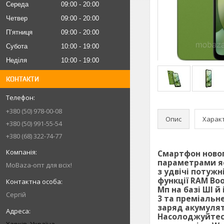
Середа
09:00
20:00
Четвер
09:00
20:00
Пʼятниця
09:00
20:00
Субота
10:00
19:00
Неділя
10:00
19:00
КОНТАКТИ
+380 (50) 978-00-08
Опис
Харак
+380 (50) 991-55-54
+380 (68) 322-74-77
Смартфон новог
параметрами яс
MoBaza-опт для всіх!
з удвічі потуж
функції RAM Bo
Мп на базі ШІ й
Сергій
3 та преміальн
заряд акумулят
Насолоджуйтеся
Харків, Україна