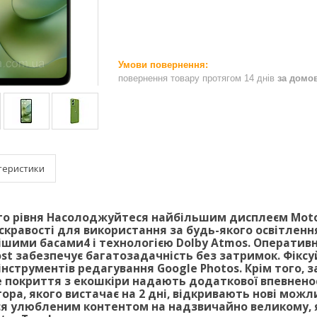
повернення товару протягом 14 днів
за домо
теристики
о рівня Насолоджуйтеся найбільшим дисплеєм Moto
кравості для використання за будь-якого освітлен
нішими басами4 і технологією Dolby Atmos. Оперативн
ost забезпечує багатозадачність без затримок. Фікс
 інструментів редагування Google Photos. Крім того, за
е покриття з екошкіри надають додаткової впевненост
ора, якого вистачає на 2 дні, відкривають нові мо
 улюбленим контентом на надзвичайно великому, я