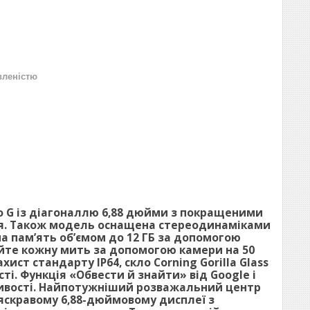
вленістю
 G із діагоналлю 6,88 дюйми з покращеними
ня. Також модель оснащена стереодинаміками
а пам’ять об’ємом до 12 ГБ за допомогою
уйте кожну мить за допомогою камери на 50
хист стандарту IP64, скло Corning Gorilla Glass
і. Функція «Обвести й знайти» від Google і
жливості. Найпотужніший розважальний центр
скравому 6,88-дюймовому дисплеї з