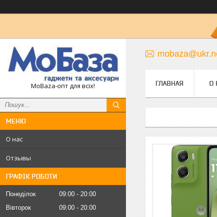
mobaza@ukr.n
ГЛАВНАЯ
О 
MoBaza-опт для всіх!
О нас
Отзывы
ГРАФІК РОБОТИ
Понеділок
09:00
20:00
Вівторок
09:00
20:00