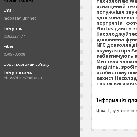
технологією Wa
оснащений техн
потужніше звуч
вдосконаленої к
mobaza@ukr.net
портретів і фо
Photos дають з
Насолоджуйтеся
0683227477
доповнена функ
NFC дозволяє д
акумулятора Ав
0509780008
забезпечують з
Миттєво знаходь
виділіть, зроб
особистому пом
Telegram канал
захист Насолодж
https://t.me/mobaza
також високояк
Інформація дл
Ціна:
Ціну уточнюйте