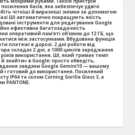
авіть мокрими руками. Також пристрій
осилення басів, яка забезпечує удвічі
біть чіткіші й виразніші знімки за допомогою
а базі ШІ автоматично покращують якість
удовані інструменти для редагування Google
айно ефективна багатозадачність
 оперативній пам’яті об’ємом до 12 ГБ, що
катися між застосунками. Вбудована функція
и платежі в дорозі. 2 дні роботи від
ра складає 2 дні, а 1000 циклів заряджання
 років використання. ШІ, який тримає темп
й знайти» в Google: просто обведіть,
завдання завдяки Google Gemini10 — вашому
й і готовий до використання. Посилений
IP64 та склом Corning Gorilla Glass 3, а
ми PANTONE.