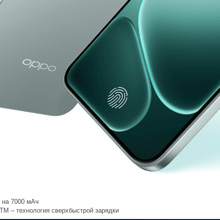
 на 7000 мАч
M – технология сверхбыстрой зарядки