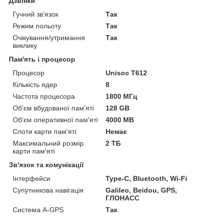
Дзвінки
Гучний зв'язок
Так
Режим польоту
Так
Очікування/утримання
Так
виклику
Пам'ять і процесор
Процесор
Unisoc T612
Кількість ядер
8
Частота процесора
1800 МГц
Об'єм вбудованої пам'яті
128 GB
Об'єм оперативної пам'яті
4000 MB
Слоти карти пам'яті
Немає
Максимальний розмір
2 ТБ
карти пам'яті
Зв'язок та комунікації
Інтерфейси
Type-C, Bluetooth, Wi-Fi
Супутникова навігація
Galileo, Beidou, GPS,
ГЛОНАСС
Система A-GPS
Так