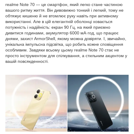
realme Note 70 — це смартфон, який легко стане частиною
вашого ритму життя. Він дивовижно тонкий і легкий, тому не
обтяжує кишеню й не втомлює руку навіть при активному
використанні. Але в цій елегантній оболонці ховається
потужність і надійність: екран 90 Гц, на який приємно
дивитися годинами, акумулятор 6000 мА·год, що працює
днями, захист ArmorShell, якому можна довіряти. І, звичайно,
унікальна імпульсна підсвітка, що робить кожне сповіщення
особливим. Завдяки всьому цьому realme Note 70 стає не
просто інструментом для спілкування, а стильним акцентом у
вашій повсякденності.