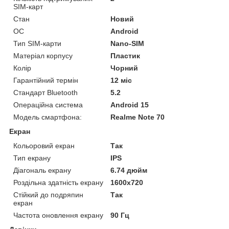
SIM-карт
Стан
Новий
ОС
Android
Тип SIM-карти
Nano-SIM
Матеріал корпусу
Пластик
Колір
Чорний
Гарантійний термін
12 міс
Стандарт Bluetooth
5.2
Операційна система
Android 15
Модель смартфона:
Realme Note 70
Екран
Кольоровий екран
Так
Тип екрану
IPS
Діагональ екрану
6.74 дюйм
Роздільна здатність екрану
1600x720
Стійкий до подряпин
Так
екран
Частота оновлення екрану
90 Гц