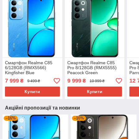
Смартфон Realme C85
Смартфон Realme C85
Сма
6/128GB (RMX5566)
Pro 8/128GB (RMX5555)
Pro 
Kingfisher Blue
Peacock Green
Parr
7 999
9 999
12 
₴
₴
9 499 ₴
10 999 ₴
Купити
Купити
Акційні пропозиції та новинки
–16%
–16%