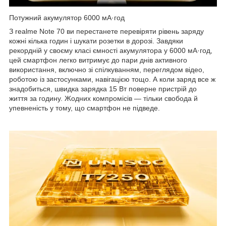
Потужний акумулятор 6000 мА·год
З realme Note 70 ви перестанете перевіряти рівень заряду
кожні кілька годин і шукати розетки в дорозі. Завдяки
рекордній у своєму класі ємності акумулятора у 6000 мА·год,
цей смартфон легко витримує до пари днів активного
використання, включно зі спілкуванням, переглядом відео,
роботою із застосунками, навігацією тощо. А коли заряд все ж
знадобиться, швидка зарядка 15 Вт поверне пристрій до
життя за годину. Жодних компромісів — тільки свобода й
упевненість у тому, що смартфон не підведе.