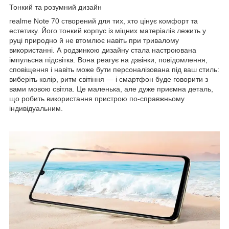
Тонкий та розумний дизайн
realme Note 70 створений для тих, хто цінує комфорт та
естетику. Його тонкий корпус із міцних матеріалів лежить у
руці природно й не втомлює навіть при тривалому
використанні. А родзинкою дизайну стала настроювана
імпульсна підсвітка. Вона реагує на дзвінки, повідомлення,
сповіщення і навіть може бути персоналізована під ваш стиль:
виберіть колір, ритм світіння — і смартфон буде говорити з
вами мовою світла. Це маленька, але дуже приємна деталь,
що робить використання пристрою по-справжньому
індивідуальним.