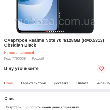
Смартфон Realme Note 70 4/128GB (RMX5313)
Obsidian Black
Немає в наявності
Код: 7793039
Роздріб
Ціну уточнюйте
Опис
Характеристики
Доставка
Оплата
Умови п
Опис
Смартфон, що робить кожен день яскравішим