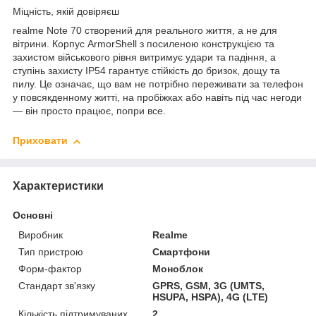
Міцність, якій довіряєш
realme Note 70 створений для реального життя, а не для
вітрини. Корпус ArmorShell з посиленою конструкцією та
захистом військового рівня витримує удари та падіння, а
ступінь захисту IP54 гарантує стійкість до бризок, дощу та
пилу. Це означає, що вам не потрібно переживати за телефон
у повсякденному житті, на пробіжках або навіть під час негоди
— він просто працює, попри все.
Приховати
Характеристики
Основні
Виробник
Realme
Тип пристрою
Смартфони
Форм-фактор
Моноблок
Стандарт зв'язку
GPRS, GSM, 3G (UMTS,
HSUPA, HSPA), 4G (LTE)
Кількість підтримуваних
2