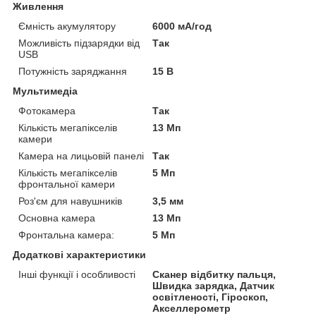
Живлення
Ємність акумулятору
6000 мА/год
Можливість підзарядки від
Так
USB
Потужність заряджання
15 В
Мультимедіа
Фотокамера
Так
Кількість мегапікселів
13 Мп
камери
Камера на лицьовій панелі
Так
Кількість мегапікселів
5 Мп
фронтальної камери
Роз'єм для навушників
3,5 мм
Основна камера
13 Мп
Фронтальна камера:
5 Мп
Додаткові характеристики
Інші функції і особливості
Сканер відбитку пальця,
Швидка зарядка, Датчик
освітленості, Гіроскоп,
Акселлерометр