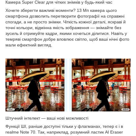
Камера Super Clear для чітких знімків у будь-який час
Хочете зберегти важливі моменти? 13 Мп камера цього
смартфона дозволить перетворити фотографії на справжні
спогади, а не просто знімки. Чіткість кожної деталі, яскраві й
точні кольори, відмінна якість зображення — знімайте без
зусиль й отримуйте кадри, якими хочеться ділитися. Навіть у
темряві смартфон добре вловлює світло, щоб ваші нічні фото
мали ефектний вигляд.
Штучний інтелект — ваші нові можливості
Функції ШІ, раніше доступні тільки у флагманах, тепер є і в
realme Note 70. Так, наприклад, розумний ластик AI Eraser