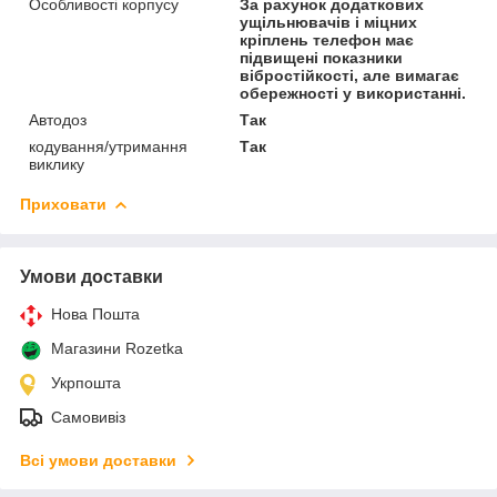
Особливості корпусу
За рахунок додаткових
ущільнювачів і міцних
кріплень телефон має
підвищені показники
вібростійкості, але вимагає
обережності у використанні.
Автодоз
Так
кодування/утримання
Так
виклику
Приховати
Умови доставки
Нова Пошта
Магазини Rozetka
Укрпошта
Самовивіз
Всі умови доставки