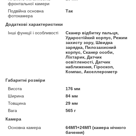
фронтальної камери
Подвійна основна
Так
фотокамера
Додаткові характеристики
Інші функції і особливості
Сканер відбитку пальця,
Ударостійкий корпус, Режим
захисту зору, Швидка
зарядка, Пилозахисний
корпус, Сканер особи,
Ліхтарик, Датчик
освітленості, Датчик
наближення, Гіроскоп,
Компас, Акселлерометр
Габаритні розміри
Висота
176 мм
Ширина
84 мм
Товщина
29 мм
Вага
565 г
Камера
Основна камера
64MП+24MП (камера нічного
бачення)