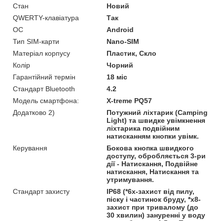
Стан
Новий
QWERTY-клавіатура
Так
ОС
Android
Тип SIM-карти
Nano-SIM
Матеріал корпусу
Пластик, Скло
Колір
Чорний
Гарантійний термін
18 міс
Стандарт Bluetooth
4.2
Модель смартфона:
X-treme PQ57
Додатково 2)
Потужний ліхтарик (Camping
Light) та швидке увімкнення
ліхтарика подвійним
натисканням кнопки увімк.
Керування
Бокова кнопка швидкого
доступу, обробляється 3-ри
дії - Натискання, Подвійне
натискання, Натискання та
утримування.
Стандарт захисту
IP68 (*6x-захист від пилу,
піску і частинок бруду, *х8-
захист при тривалому (до
30 хвилин) зануренні у воду