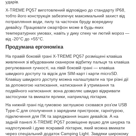
ударів.
X-TREME PQ57 виготовлений відповідно до стандарту IP68,
тобто його конструкція забезпечує максимальний захист від
потрапляння води, пилу та часточок бруду всередину
девайсу. Працювати смартфон може в будь-яких
температурних умовах, навіть у дику спеку чи лютий мороз —
від -20°C до +55°C.
Продумана ергономіка
На правій боковій грані X-TREME PQ57 розміщені клавіша
живлення зі вбудованим сканером відбитку пальця та клавіша
регулювання гучності, на лівій боковій грані — клавіша
швидкого доступу та відсік для SIM-карт і карти microSD.
Клавішу швидкого доступу можна налаштувати на три різні дії
за допомогою натискання, натискання й утримання та
подвійного натискання: вона дозволяє швидко відкривати
застосунки та вмикати ярлики, наприклад ліхтарик.
На нижній грані під гумовою заглушкою сховався роз’єм USB
Type-C для сполучення з зарядним пристроєм, гарнітурою,
підключення для ПК та заряджання інших девайсів. А на
задній панелі X-TREME PQ57 розміщене вушко для шнурка та
надпотужний і дуже яскравий ліхтарик, який можна вмикати
через спеціальний додаток Camping Light. Завдяки широкому