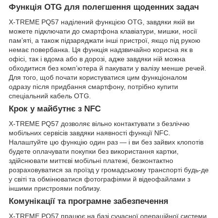
Функція OTG для полегшення щоденних задач
X-TREME PQ57 наділений функцією OTG, завдяки якій ви
можете підключати до смартфона клавіатури, мишки, носії
пам’яті, а також підзаряджати інші пристрої, якщо під рукою
немає повербанка. Ця функція надзвичайно корисна як в
офісі, так і вдома або в дорозі, адже завдяки ній можна
обходитися без комп’ютера й пакувати у валізу менше речей.
Для того, щоб почати користуватися цим функціоналом
одразу після придбання смартфону, потрібно купити
спеціальний кабель OTG.
Крок у майбутнє з NFC
X-TREME PQ57 дозволяє вільно контактувати з безліччю
мобільних сервісів завдяки наявності функції NFC.
Налаштуйте цю функцію один раз — і ви без зайвих клопотів
будете оплачувати покупки без використання картки,
здійснювати миттєві мобільні платежі, безконтактно
розраховуватися за проїзд у громадському транспорті будь-де
у світі та обмінюватися фотографіями й відеофайлами з
іншими пристроями поблизу.
Комунікації та програмне забезпечення
X-TREME PQ57 працює на базі сучасної операційної системи