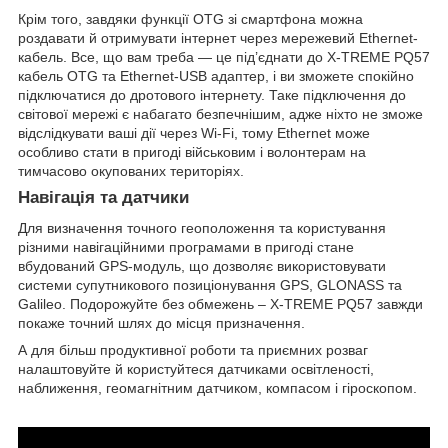
Крім того, завдяки функції OTG зі смартфона можна
роздавати й отримувати інтернет через мережевий Ethernet-
кабель. Все, що вам треба — це під’єднати до X-TREME PQ57
кабель OTG та Ethernet-USB адаптер, і ви зможете спокійно
підключатися до дротового інтернету. Таке підключення до
світової мережі є набагато безпечнішим, адже ніхто не зможе
відслідкувати ваші дії через Wi-Fi, тому Ethernet може
особливо стати в пригоді військовим і волонтерам на
тимчасово окупованих територіях.
Навігація та датчики
Для визначення точного геоположення та користування
різними навігаційними програмами в пригоді стане
вбудований GPS-модуль, що дозволяє використовувати
системи супутникового позиціонування GPS, GLONASS та
Galileo. Подорожуйте без обмежень – X-TREME PQ57 завжди
покаже точний шлях до місця призначення.
А для більш продуктивної роботи та приємних розваг
налаштовуйте й користуйтеся датчиками освітленості,
наближення, геомагнітним датчиком, компасом і гіроскопом.