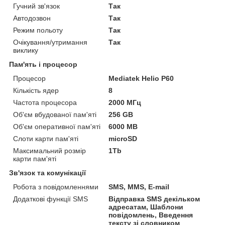
Гучний зв'язок
Так
Автодозвон
Так
Режим польоту
Так
Очікування/утримання
Так
виклику
Пам'ять і процесор
Процесор
Mediatek Helio Р60
Кількість ядер
8
Частота процесора
2000 МГц
Об'єм вбудованої пам'яті
256 GB
Об'єм оперативної пам'яті
6000 MB
Слоти карти пам'яті
microSD
Максимальний розмір
1Tb
карти пам'яті
Зв'язок та комунікації
Робота з повідомленнями
SMS, MMS, E-mail
Додаткові функції SMS
Відправка SMS декільком
адресатам, Шаблони
повідомлень, Введення
тексту зі словником