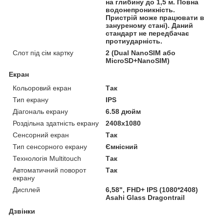
на глибину до 1,5 м. Повна
водонепроникність.
Пристрій може працювати в
зануреному стані). Даний
стандарт не передбачає
протиударність.
Слот під сім картку
2 (Dual NanoSIM або
MicroSD+NanoSIM)
Екран
Кольоровий екран
Так
Тип екрану
IPS
Діагональ екрану
6.58 дюйм
Роздільна здатність екрану
2408х1080
Сенсорний екран
Так
Тип сенсорного екрану
Ємнісний
Технологія Multitouch
Так
Автоматичний поворот
Так
екрану
Дисплей
6,58", FHD+ IPS (1080*2408)
Asahi Glass Dragontrail
Дзвінки