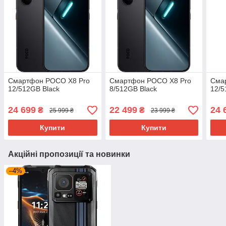
Смартфон POCO X8 Pro
Смартфон POCO X8 Pro
Смар
12/512GB Black
8/512GB Black
12/
24 699
22 499
24 
₴
₴
25 999 ₴
23 999 ₴
Купити
Купити
Акційні пропозиції та новинки
–4%