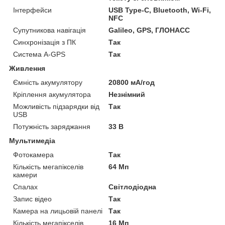
Інтерфейси
USB Type-C, Bluetooth, Wi-Fi,
NFC
Супутникова навігація
Galileo, GPS, ГЛОНАСС
Синхронізація з ПК
Так
Система A-GPS
Так
Живлення
Ємність акумулятору
20800 мА/год
Кріплення акумулятора
Незнімний
Можливість підзарядки від
Так
USB
Потужність заряджання
33 В
Мультимедіа
Фотокамера
Так
Кількість мегапікселів
64 Мп
камери
Спалах
Світлодіодна
Запис відео
Так
Камера на лицьовій панелі
Так
Кількість мегапікселів
16 Мп