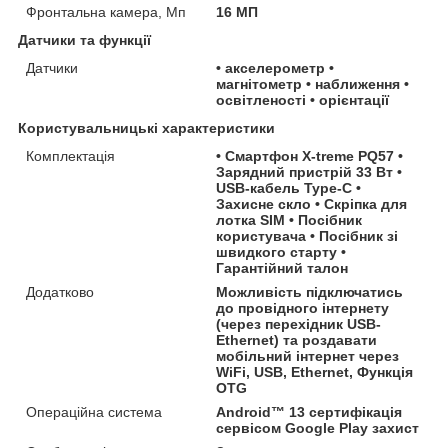
Фронтальна камера, Мп
16 МП
Датчики та функції
Датчики
• акселерометр •
магнітометр • наближення •
освітленості • орієнтації
Користувальницькі характеристики
Комплектація
• Смартфон X-treme PQ57 •
Зарядний пристрій 33 Вт •
USB-кабель Type-С •
Захисне скло • Скріпка для
лотка SIM • Посібник
користувача • Посібник зі
швидкого старту •
Гарантійний талон
Додатково
Можливість підключатись
до провідного інтернету
(через перехідник USB-
Ethernet) та роздавати
мобільний інтернет через
WiFi, USB, Ethernet, Функція
OTG
Операційна система
Android™ 13 сертифікація
сервісом Google Play захист