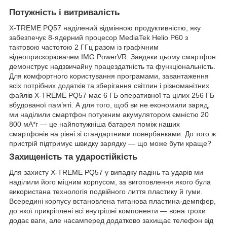
Потужність і витривалість
X-TREME PQ57 наділений відмінною продуктивністю, яку
забезпечує 8-ядерний процесор MediaTek Helio P60 з
тактовою частотою 2 ГГц разом із графічним
відеоприскорювачем IMG PowerVR. Завдяки цьому смартфон
демонструє надзвичайну працездатність та функціональність.
Для комфортного користування програмами, завантаження
всіх потрібних додатків та зберігання світлин і різноманітних
файлів X-TREME PQ57 має 6 ГБ оперативної та цілих 256 ГБ
вбудованої пам’яті. А для того, щоб ви не економили заряд,
ми наділили смартфон потужним акумулятором ємністю 20
800 мА*г — це найпотужніша батарея поміж наших
смартфонів на рівні зі стандартними повербанками. До того ж
пристрій підтримує швидку зарядку — що може бути краще?
Захищеність та ударостійкість
Для захисту X-TREME PQ57 у випадку падінь та ударів ми
наділили його міцним корпусом, за виготовлення якого була
використана технологія подвійного лиття пластику й гуми.
Всередині корпусу встановлена титанова пластина-демпфер,
до якої прикріплені всі внутрішні компоненти — вона трохи
додає ваги, але насамперед додатково захищає телефон від