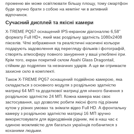
променю він може освітлювати більшу площу, тому смартфон
буде зручно брати з собою на кемпінг чи в активний
відпочинок.
Сучасний дисплей та якісні камери
X-TREME PQ57 оснащений IPS-екраном діагоналлю 6,58”
формату Full HD+, який має роздільну здатність 1080х2408
пікселів. Чіткі зображення та реалістичні насичені кольори
подарують задоволення від перегляду фільмів і фотографій,
створять атмосферу повного занурення у ваші улюблені ігри.
Крім того, екран покритий склом Asahi Glass Dragontail,
стійким до подряпин та незначних ударів. А ще ви отримаєте
захисне скло в комплекті.
Також X-TREME PQ57 оснащений подвійною камерою, яка
складається з основного модуля з роздільною здатністю
матриці 64 МП та додаткової матриці для нічного бачення з
роздільною здатністю 24 МП. Кожна камера має своє
застосування, що дозволяє робити якісні фото під різним
кутом у різних умовах та знімати відео Full HD. А фронтальну
камеру з роздільною здатністю матриці 16 МП зручно
використовувати для відеодзвінків рідним, які в наш час є
єдиною можливістю для багатьох українців побачитися з
коханими людьми.