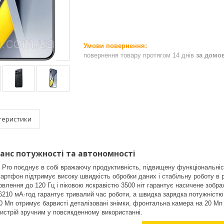
повернення товару протягом 14 днів
за домо
теристики
ланс потужності та автономності
ro поєднує в собі вражаючу продуктивність, підвищену функціональніс
смартфон підтримує високу швидкість обробки даних і стабільну роботу 
влення до 120 Гц і піковою яскравістю 3500 ніт гарантує насичене зобра
210 мА·год гарантує тривалий час роботи, а швидка зарядка потужністю 
 Мп отримує барвисті деталізовані знімки, фронтальна камера на 20 Мп і
ристрій зручним у повсякденному використанні.