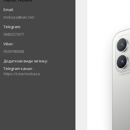
mobaza@ukr.net
0683227477
0509780008
Telegram канал
https://t.me/mobaza