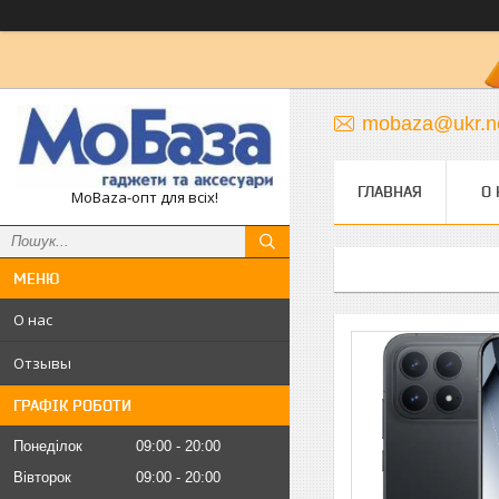
mobaza@ukr.n
ГЛАВНАЯ
О 
MoBaza-опт для всіх!
О нас
Отзывы
ГРАФІК РОБОТИ
Понеділок
09:00
20:00
Вівторок
09:00
20:00