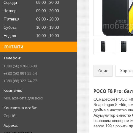
Середа
09:00
20:00
Четвер
09:00
20:00
Пʼятниця
09:00
20:00
Субота
10:00
19:00
Неділя
10:00
19:00
КОНТАКТИ
+380 (50) 978-00-08
Опис
Харак
+380 (50) 991-55-54
+380 (68) 322-74-77
POCO F8 Pro: ба
MoBaza-опт для всіх!
ССмартфон POCO F8 P
Snapdragon 8 Elite, 
дюйма з частотою оно
Сергій
Акумулятор ємністю 6
основним сенсором 50
вагою 199 г робить п
Харків, Україна