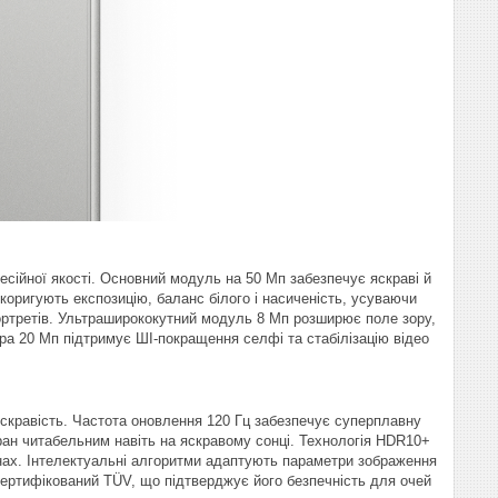
сійної якості. Основний модуль на 50 Мп забезпечує яскраві й
 коригують експозицію, баланс білого і насиченість, усуваючи
ортретів. Ультраширококутний модуль 8 Мп розширює поле зору,
ра 20 Мп підтримує ШІ-покращення селфі та стабілізацію відео
скравість. Частота оновлення 120 Гц забезпечує суперплавну
екран читабельним навіть на яскравому сонці. Технологія HDR10+
енах. Інтелектуальні алгоритми адаптують параметри зображення
сертифікований TÜV, що підтверджує його безпечність для очей