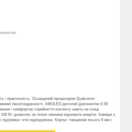
вленістю
ть і практичність. Оснащений процесором Qualcomm
в режимі багатозадачності. AMOLED-дисплей діагоналлю 6.59
ження і комфортне сприйняття контенту навіть на сонці.
100 Вт дозволяє за лічені хвилини відновити енергію. Камера з
 підтримує чіткі відеодзвінки. Корпус товщиною всього 8 мм і