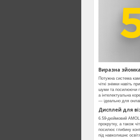
Виразна зйомка
Потужна система каме
чіткі знімки навіть п
шуми та посилюючи гл
а інтелектуальна кор
— ідеально для онлай
Дисплей для ві
6.59-дюймовий AMOLED
прокрутку, а також чі
посилює глибину конт
під навколишнє освіт