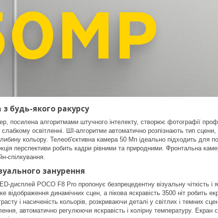
 з будь-якого ракурсу
р, посилена алгоритмами штучного інтелекту, створює фотографії профе
ри слабкому освітленні. ШІ-алгоритми автоматично розпізнають тип сцени,
ибину кольору. Телеоб'єктивна камера 50 Мп ідеально підходить для п
екція перспективи робить кадри рівними та природними. Фронтальна каме
н-спілкування.
зуального занурення
-дисплей POCO F8 Pro пропонує безпрецедентну візуальну чіткість і я
тке відображення динамічних сцен, а пікова яскравість 3500 ніт робить 
расту і насиченість кольорів, розкриваючи деталі у світлих і темних сц
лення, автоматично регулюючи яскравість і колірну температуру. Екран 