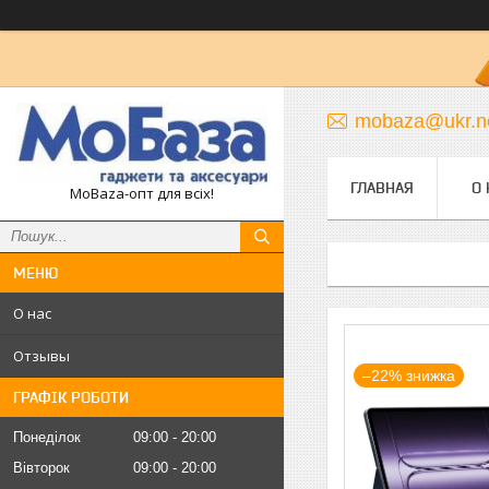
mobaza@ukr.n
ГЛАВНАЯ
О 
MoBaza-опт для всіх!
О нас
Отзывы
–22%
ГРАФІК РОБОТИ
Понеділок
09:00
20:00
Вівторок
09:00
20:00