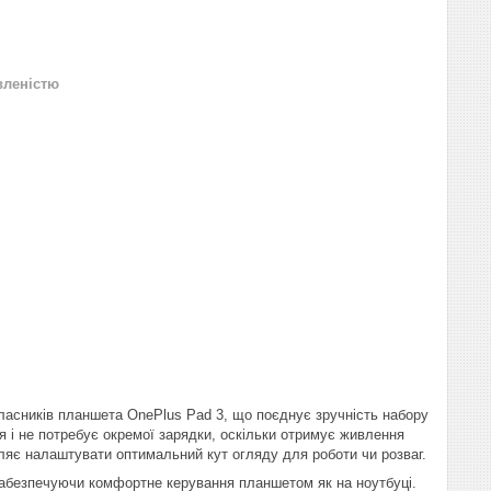
вленістю
ласників планшета OnePlus Pad 3, що поєднує зручність набору
я і не потребує окремої зарядки, оскільки отримує живлення
воляє налаштувати оптимальний кут огляду для роботи чи розваг.
абезпечуючи комфортне керування планшетом як на ноутбуці.