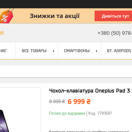
et
+380 (50) 978
НАС
ВСЕ ТОВАРЫ
СМАРТФОНЫ
BT. AIRPODS
Чохол-клавіатура Oneplus Pad 3
6 999 ₴
8 999 ₴
Готово до відправки
Код:
7793597
Компанія тимчасово не приймає замовлення