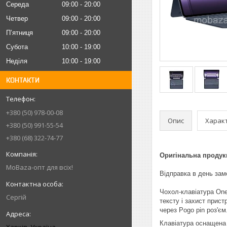
Середа
09:00
20:00
Четвер
09:00
20:00
Пʼятниця
09:00
20:00
Субота
10:00
19:00
Неділя
10:00
19:00
КОНТАКТИ
+380 (50) 978-00-08
Опис
Харак
+380 (50) 991-55-54
+380 (68) 322-74-77
Оригінальна продук
MoBaza-опт для всіх!
Відправка в день за
Чохол-клавіатура One
Сергій
тексту і захист прис
через Pogo pin роз'єм
Клавіатура оснащена
Харків, Україна