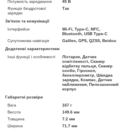
Потужність заряджання
45 В
Функція бездротової
Так
зарядки
Зв'язок та комунікації
Інтерфейси
Wi-Fi, Type-C, NFC,
Bluetooth, USB Type-C
Супутникова навігація
Galileo, GPS, QZSS, Beidou
Додаткові характеристики
Інші функції і особливості
Ліхтарик, Датчик
освітленості, Сканер
відбитку пальця, Сканер
особи, Гіроскоп,
Акселлерометр, Швидка
зарядка, Компас, Датчик
наближення, Пилозахисний
корпус
Габаритні розміри
Вага
167 г
Висота
149.6 мм
Товщина
7.2 мм
Ширина
71.7 мм