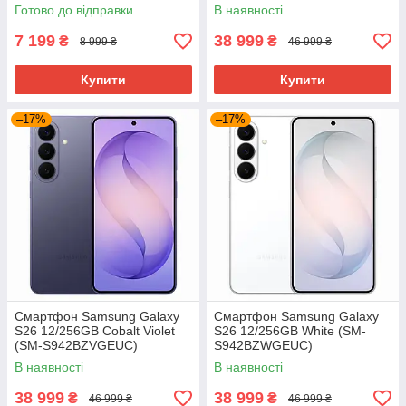
Готово до відправки
В наявності
7 199
38 999
₴
₴
8 999 ₴
46 999 ₴
Купити
Купити
–17%
–17%
Смартфон Samsung Galaxy
Смартфон Samsung Galaxy
S26 12/256GB Cobalt Violet
S26 12/256GB White (SM-
(SM-S942BZVGEUC)
S942BZWGEUC)
В наявності
В наявності
38 999
38 999
₴
₴
46 999 ₴
46 999 ₴