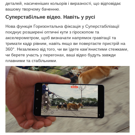
деталей, насиченіших кольорів і виразності, що відповідає
вашому творчому баченню.
Суперстабільне відео. Навіть у русі
Нова функція Горизонтальна фіксація у Суперстабілізації
поєднує розширені оптичні кути з гіроскопом та
акселерометром, щоб визначати напрямок гравітації та
тримати кадр рівним, навіть якщо ви повертаєте пристрій на
360°. Незалежно від того, чи ви їдете кам'янистими стежками,
чи берете участь у перегонах, ваші відео будуть завжди
плавними та стабільними.