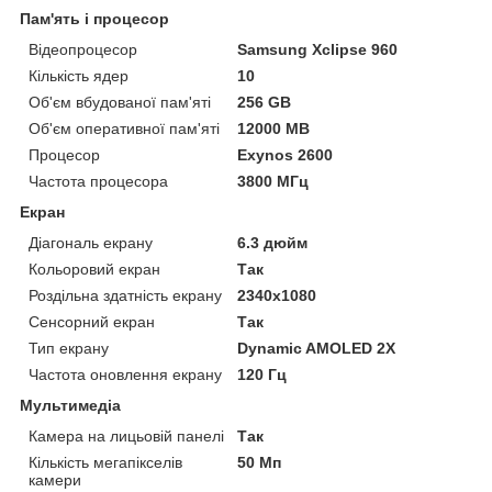
Пам'ять і процесор
Відеопроцесор
Samsung Xclipse 960
Кількість ядер
10
Об'єм вбудованої пам'яті
256 GB
Об'єм оперативної пам'яті
12000 MB
Процесор
Exynos 2600
Частота процесора
3800 МГц
Екран
Діагональ екрану
6.3 дюйм
Кольоровий екран
Так
Роздільна здатність екрану
2340x1080
Сенсорний екран
Так
Тип екрану
Dynamic AMOLED 2X
Частота оновлення екрану
120 Гц
Мультимедіа
Камера на лицьовій панелі
Так
Кількість мегапікселів
50 Мп
камери