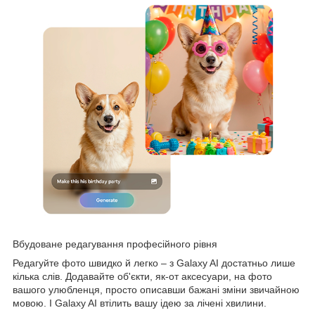
Вбудоване редагування професійного рівня
Редагуйте фото швидко й легко – з Galaxy AI достатньо лише
кілька слів. Додавайте об'єкти, як-от аксесуари, на фото
вашого улюбленця, просто описавши бажані зміни звичайною
мовою. І Galaxy AI втілить вашу ідею за лічені хвилини.