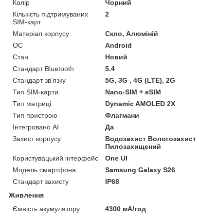
Колір
Чорний
Кількість підтримуваних
2
SIM-карт
Матеріал корпусу
Скло, Алюміній
ОС
Android
Стан
Новий
Стандарт Bluetooth
5.4
Стандарт зв'язку
5G, 3G , 4G (LTE), 2G
Тип SIM-карти
Nano-SIM + eSIM
Тип матриці
Dynamic AMOLED 2X
Тип пристрою
Флагмани
Інтегровано AI
Да
Захист корпусу
Водозахист Вологозахист
Пилозахищений
Користувацький інтерфейс
One UI
Модель смартфона:
Samsung Galaxy S26
Стандарт захисту
IP68
Живлення
Ємність акумулятору
4300 мА/год