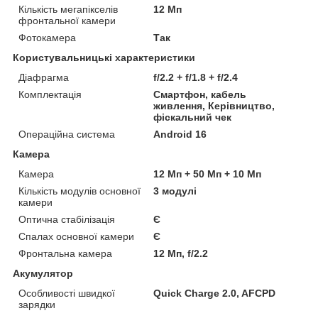
Кількість мегапікселів
12 Мп
фронтальної камери
Фотокамера
Так
Користувальницькі характеристики
Діафрагма
f/2.2 + f/1.8 + f/2.4
Комплектація
Смартфон, кабель
живлення, Керівництво,
фіскальний чек
Операційна система
Android 16
Камера
Камера
12 Мп + 50 Мп + 10 Мп
Кількість модулів основної
3 модулі
камери
Оптична стабілізація
Є
Спалах основної камери
Є
Фронтальна камера
12 Мп, f/2.2
Акумулятор
Особливості швидкої
Quick Charge 2.0, AFCPD
зарядки