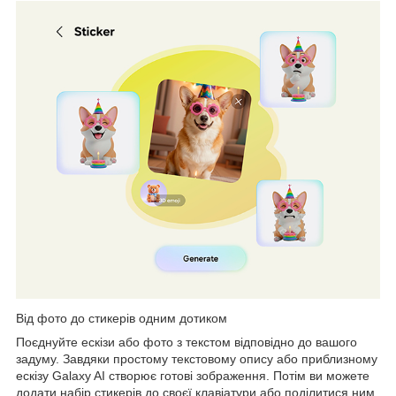
Від фото до стикерів одним дотиком
Поєднуйте ескізи або фото з текстом відповідно до вашого
задуму. Завдяки простому текстовому опису або приблизному
ескізу Galaxy AI створює готові зображення. Потім ви можете
додати набір стикерів до своєї клавіатури або поділитися ним