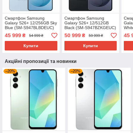
Смартфон Samsung
Смартфон Samsung
Сма
Galaxy S26+ 12/256GB Sky
Galaxy S26+ 12/512GB
Gala
Blue (SM-S947BLBDEUC)
Black (SM-S947BZKGEUC)
Whit
S94
45 999
50 999
45 
₴
₴
54 999 ₴
59 999 ₴
Купити
Купити
Акційні пропозиції та новинки
–20%
–20%