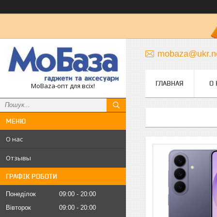
mobaza@ukr.n
ГЛАВНАЯ
О 
MoBaza-опт для всіх!
О нас
Отзывы
ГРАФІК РОБОТИ
Понеділок
09:00
20:00
Вівторок
09:00
20:00