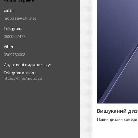
mobaza@ukr.net
0683227477
0509780008
Telegram канал
https://t.me/mobaza
Вишуканий диз
Новий дизайн камери 