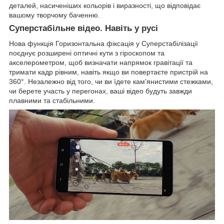
деталей, насиченіших кольорів і виразності, що відповідає
вашому творчому баченню.
Суперстабільне відео. Навіть у русі
Нова функція Горизонтальна фіксація у Суперстабілізації
поєднує розширені оптичні кути з гіроскопом та
акселерометром, щоб визначати напрямок гравітації та
тримати кадр рівним, навіть якщо ви повертаєте пристрій на
360°. Незалежно від того, чи ви їдете кам'янистими стежками,
чи берете участь у перегонах, ваші відео будуть завжди
плавними та стабільними.