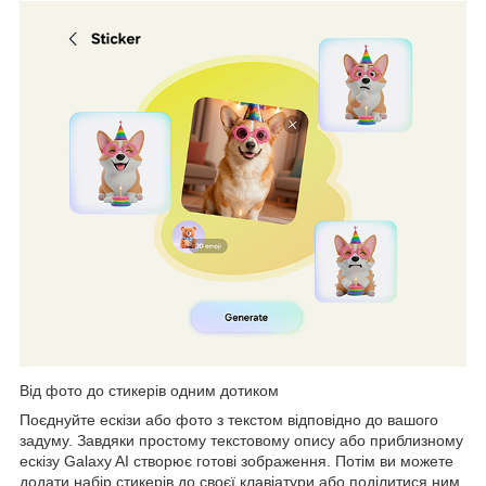
Від фото до стикерів одним дотиком
Поєднуйте ескізи або фото з текстом відповідно до вашого
задуму. Завдяки простому текстовому опису або приблизному
ескізу Galaxy AI створює готові зображення. Потім ви можете
додати набір стикерів до своєї клавіатури або поділитися ним