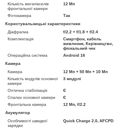
Кількість мегапікселів
12 Мп
фронтальної камери
Фотокамера
Так
Користувальницькі характеристики
Діафрагма
f/2.2 + f/1.8 + f/2.4
Комплектація
Смартфон, кабель
живлення, Керівництво,
фіскальний чек
Операційна система
Android 16
Камера
Камера
12 Мп + 50 Мп + 10 Мп
Кількість модулів основної
3 модулі
камери
Оптична стабілізація
Є
Спалах основної камери
Є
Фронтальна камера
12 Мп, f/2.2
Акумулятор
Особливості швидкої
Quick Charge 2.0, AFCPD
зарядки