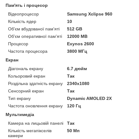
Пам'ять і процесор
Відеопроцесор
Samsung Xclipse 960
Кількість ядер
10
Об'єм вбудованої пам'яті
512 GB
Об'єм оперативної пам'яті
12000 MB
Процесор
Exynos 2600
Частота процесора
3800 МГц
Екран
Діагональ екрану
6.7 дюйм
Кольоровий екран
Так
Роздільна здатність екрану
2340x1080
Сенсорний екран
Так
Тип екрану
Dynamic AMOLED 2X
Частота оновлення екрану
120 Гц
Мультимедіа
Камера на лицьовій панелі
Так
Кількість мегапікселів
50 Мп
камери