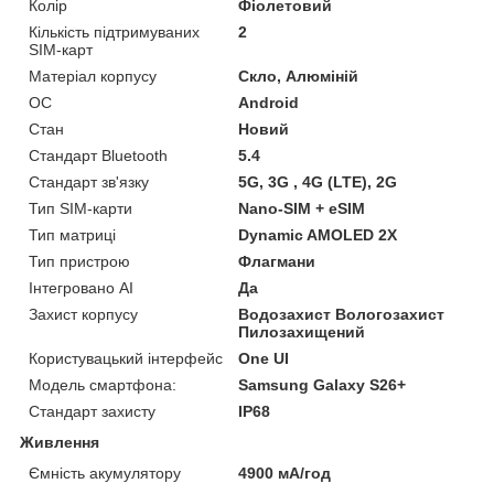
Колір
Фіолетовий
Кількість підтримуваних
2
SIM-карт
Матеріал корпусу
Скло, Алюміній
ОС
Android
Стан
Новий
Стандарт Bluetooth
5.4
Стандарт зв'язку
5G, 3G , 4G (LTE), 2G
Тип SIM-карти
Nano-SIM + eSIM
Тип матриці
Dynamic AMOLED 2X
Тип пристрою
Флагмани
Інтегровано AI
Да
Захист корпусу
Водозахист Вологозахист
Пилозахищений
Користувацький інтерфейс
One UI
Модель смартфона:
Samsung Galaxy S26+
Стандарт захисту
IP68
Живлення
Ємність акумулятору
4900 мА/год