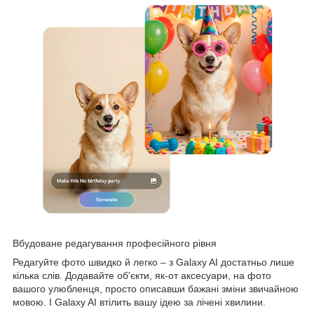
Вбудоване редагування професійного рівня
Редагуйте фото швидко й легко – з Galaxy AI достатньо лише
кілька слів. Додавайте об'єкти, як-от аксесуари, на фото
вашого улюбленця, просто описавши бажані зміни звичайною
мовою. І Galaxy AI втілить вашу ідею за лічені хвилини.