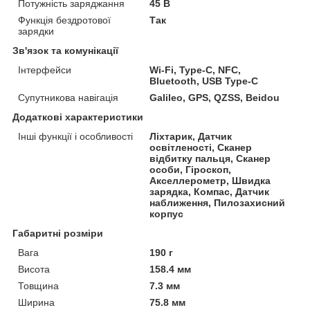
Потужність заряджання
45 В
Функція бездротової
Так
зарядки
Зв'язок та комунікації
Інтерфейси
Wi-Fi, Type-C, NFC,
Bluetooth, USB Type-C
Супутникова навігація
Galileo, GPS, QZSS, Beidou
Додаткові характеристики
Інші функції і особливості
Ліхтарик, Датчик
освітленості, Сканер
відбитку пальця, Сканер
особи, Гіроскоп,
Акселлерометр, Швидка
зарядка, Компас, Датчик
наближення, Пилозахисний
корпус
Габаритні розміри
Вага
190 г
Висота
158.4 мм
Товщина
7.3 мм
Ширина
75.8 мм