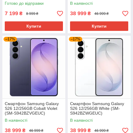
Готово до відправки
В наявності
7 199
38 999
₴
₴
8 999 ₴
46 999 ₴
Купити
Купити
–17%
–17%
Смартфон Samsung Galaxy
Смартфон Samsung Galaxy
S26 12/256GB Cobalt Violet
S26 12/256GB White (SM-
(SM-S942BZVGEUC)
S942BZWGEUC)
В наявності
В наявності
38 999
38 999
₴
₴
46 999 ₴
46 999 ₴