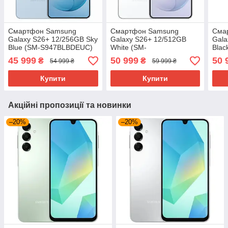
Смартфон Samsung
Смартфон Samsung
Сма
Galaxy S26+ 12/256GB Sky
Galaxy S26+ 12/512GB
Gala
Blue (SM-S947BLBDEUC)
White (SM-
Bla
S947BZWGEUC)
45 999
50 999
50 
₴
₴
54 999 ₴
59 999 ₴
Купити
Купити
Акційні пропозиції та новинки
–20%
–20%