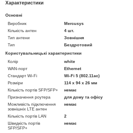
Характеристики
Основні
Виробник
Mercusys
Кількість антен
4 шт.
Тип антени
Зовнішня
Тип
Бездротовий
Користувальницькі характеристики
Колір
white
WAN-порт
Ethernet
Стандарт Wi-Fi
Wi-Fi 5 (802.11ac)
Розміри
114 х 94 х 26 мм
Кількість портів SFP/SFP+
немає
Призначення роутера
для дому та офісу
Можливість підключення
немає
зовнішніх LTE антен
Кількість портів LAN
2
Швидкість портів
немає
SFP/SFP+