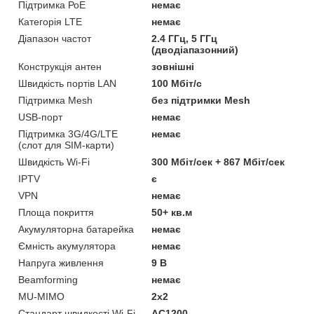
Підтримка РоЕ
немає
Категорія LTE
немає
Діапазон частот
2.4 ГГц, 5 ГГц
(дводіапазонний)
Конструкція антен
зовнішні
Швидкість портів LAN
100 Мбіт/с
Підтримка Mesh
без підтримки Mesh
USB-порт
немає
Підтримка 3G/4G/LTE
немає
(cлот для SIM-карти)
Швидкість Wi-Fi
300 Мбіт/сек + 867 Мбіт/сек
IPTV
є
VPN
немає
Площа покриття
50+ кв.м
Акумуляторна батарейка
немає
Ємність акумулятора
немає
Напруга живлення
9 В
Beamforming
немає
MU-MIMO
2х2
Стандарт швидкості Wi-Fi
АС1200