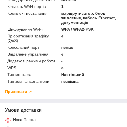
Кількість WAN-портів
1
Комплект постачання
маршрутизатор, блок
живлення, кабель Ethernet,
документація
Шифрування Wi-Fi
WPA / WPA2-PSK
Пріоритезація трафіку
є
(QoS)
Консольний порт
немає
Віддалене управління
є
Додаткові режими роботи
-
WPS
є
Тип монтажа
Настільний
Тип зовнішньої антени
незнімна
Приховати
Умови доставки
Нова Пошта