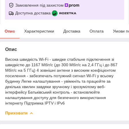
Замовлення під захистом
Доступна доставка
Опис
Характеристики
Доставка
Оплата
Умови п
Опис
Висока швидкість Wi-Fi - швидке стабільне підключення зі
швидкістю до 1167 Мбіт/с (до 300 Мбіт/с на 2,4 ГГц і до 867
Мбіт/с на 5 ГГц) 4 зовнішні антени з високим коефіцієнтом
посилення - забезпечать потужний сигнал Wi-Fi у всьому
будинку Легке налаштування - увімкніть та працюйте за
декілька хвилин завдяки зручному і зрозумілому веб-
інтерфейсу Батьківський контроль - встановлюйте
налаштування доступу для безпечного використання
інтернету Підтримка IPTV і IPv6
Приховати