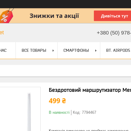
et
+380 (50) 978
НАС
ВСЕ ТОВАРЫ
СМАРТФОНЫ
BT. AIRPODS
Бездротовий маршрутизатор M
499 ₴
В наявності
Код:
7794467
Компанія тимчасово не приймає замовлення