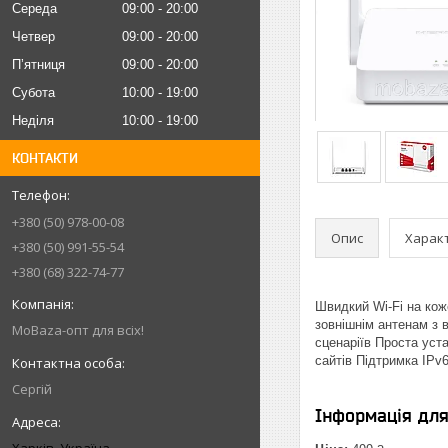
Середа
09:00
20:00
Четвер
09:00
20:00
Пʼятниця
09:00
20:00
Субота
10:00
19:00
Неділя
10:00
19:00
КОНТАКТИ
+380 (50) 978-00-08
Опис
Харак
+380 (50) 991-55-54
+380 (68) 322-74-77
Швидкий Wi-Fi на кож
зовнішнім антенам з 
MoBaza-опт для всіх!
сценаріїв Проста уста
сайтів Підтримка IPv6
Сергій
Інформація дл
Харків, Україна