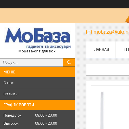
mobaza@ukr.n
ГЛАВНАЯ
О 
MoBaza-опт для всіх!
О нас
Отзывы
ГРАФІК РОБОТИ
Понеділок
09:00
20:00
Вівторок
09:00
20:00