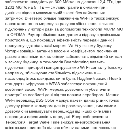
забезпечити швидкість до 300 Мбіт/с на діапазоні 2,4 ГГц і до
1201 Мбіт/с на 5 ГГц — сміливо грайте в онлайн-ігри і
дивіться відео в максимальній якості без найменших
затримок. Вчетверо більше підключень Wi-Fi 6 також знижує
навантаження на мережу за рахунок збільшення кількості
підключень у чотири рази за допомогою технологій MU?MIMO
та OFDMA. Роутер обмінюється даними відразу з декількома
пристроями, що покращує ефективність передачі даних і
пропускну здатність всієї мережі. Wi-Fi у всьому будинку
Чотири зовнішні антени з високим коефіцієнтом посилення
разом з новітніми технологіями забезпечать відмінний сигнал
у всьому будинку, а технологія Beamforming виявить
підключені пристрої і концентруватиме Wi-Fi сигнал у їхньому
напрямку, збільшуючи стабільність підключення —
насолоджуйтесь швидким, ви ні були. Надійний захист Новий
стандарт шифрування WPA3 забезпечує покращений
всебічний захист Wi?Fi мережі, дозволяючи убезпечити
пристрої та особисті дані від так повним перебором. Менше
Wi-Fi перешкод BSS Color маркує пакети даних різних точок
доступу різним кольором для їх розмежування, тим самим
дозволяючи мінімізувати перешкоди від інших сигналів і
покращити ефективність передачі. Енергозбереження
Технологія Target Wake Time знижує енергоспоживання
клієнтських пристроїв під час обміну даними, що дозволяє