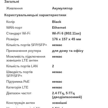
Загальні
Живлення
Акумулятор
Користувальницькі характеристики
Колір
Black
WAN-порт
Ethernet
Стандарт Wi-Fi
Wi-Fi 6 (802.11ax)
Розміри
176 х 157 х 45 мм
Кількість портів SFP/SFP+
немає
Призначення роутера
для дому та офісу
Можливість підключення
немає
зовнішніх LTE антен
Кількість портів LAN
2
Швидкість портів
немає
SFP/SFP+
Підтримка РоЕ
немає
Категорія LTE
немає
Діапазон частот
2.4 ГГц, 5 ГГц
(дводіапазонний)
Конструкція антен
зовнішні