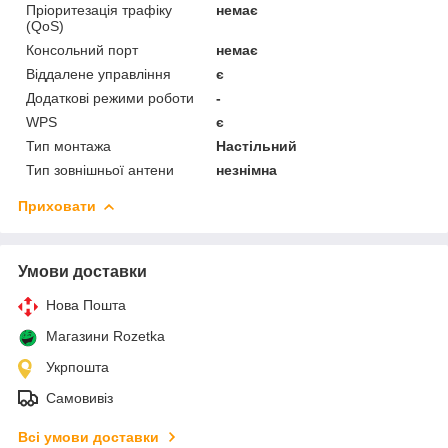
Пріоритезація трафіку
немає
(QoS)
Консольний порт
немає
Віддалене управління
є
Додаткові режими роботи
-
WPS
є
Тип монтажа
Настільний
Тип зовнішньої антени
незнімна
Приховати
Умови доставки
Нова Пошта
Магазини Rozetka
Укрпошта
Самовивіз
Всі умови доставки