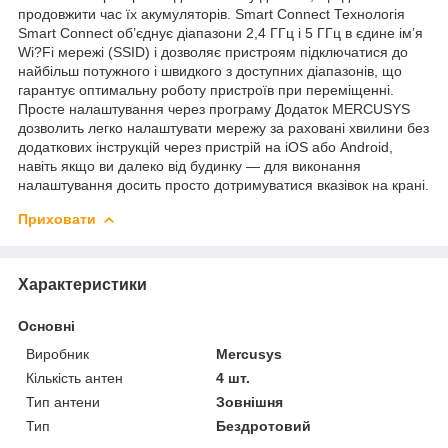
продовжити час їх акумуляторів. Smart Connect Технологія
Smart Connect об’єднує діапазони 2,4 ГГц і 5 ГГц в єдине ім’я
Wi?Fi мережі (SSID) і дозволяє пристроям підключатися до
найбільш потужного і швидкого з доступних діапазонів, що
гарантує оптимальну роботу пристроїв при переміщенні.
Просте налаштування через програму Додаток MERCUSYS
дозволить легко налаштувати мережу за раховані хвилини без
додаткових інструкцій через пристрій на iOS або Android,
навіть якщо ви далеко від будинку — для виконання
налаштування досить просто дотримуватися вказівок на крані.
Приховати
Характеристики
Основні
Виробник
Mercusys
Кількість антен
4 шт.
Тип антени
Зовнішня
Тип
Бездротовий