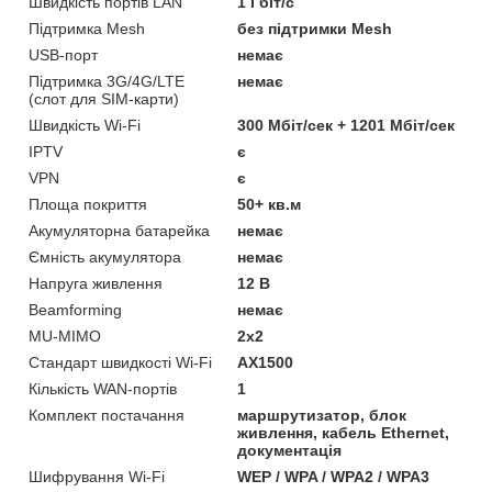
Швидкість портів LAN
1 Гбіт/с
Підтримка Mesh
без підтримки Mesh
USB-порт
немає
Підтримка 3G/4G/LTE
немає
(cлот для SIM-карти)
Швидкість Wi-Fi
300 Мбіт/сек + 1201 Мбіт/сек
IPTV
є
VPN
є
Площа покриття
50+ кв.м
Акумуляторна батарейка
немає
Ємність акумулятора
немає
Напруга живлення
12 В
Beamforming
немає
MU-MIMO
2х2
Стандарт швидкості Wi-Fi
AX1500
Кількість WAN-портів
1
Комплект постачання
маршрутизатор, блок
живлення, кабель Ethernet,
документація
Шифрування Wi-Fi
WEP / WPA / WPA2 / WPA3