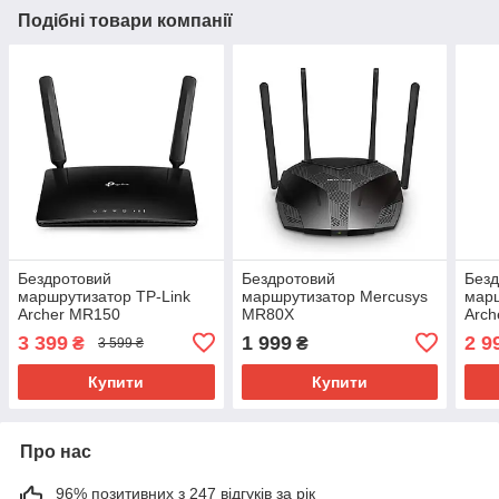
Подібні товари компанії
Бездротовий
Бездротовий
Безд
маршрутизатор TP-Link
маршрутизатор Mercusys
марш
Archer MR150
MR80X
Arch
3 399
1 999
2 9
₴
₴
3 599 ₴
Купити
Купити
Про нас
96% позитивних з 247 відгуків за рік